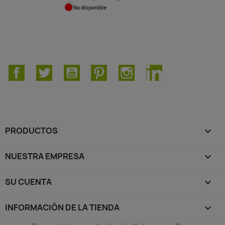
No disponible
Facebook
Twitter
YouTube
Pinterest
Instagram
LinkedIn
PRODUCTOS

NUESTRA EMPRESA

SU CUENTA

INFORMACIÓN DE LA TIENDA
keyboard_arrow_down