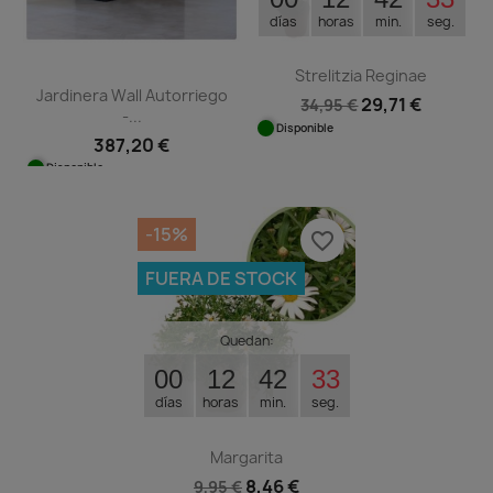
días
horas
min.
seg.
Strelitzia Reginae
Jardinera Wall Autorriego
29,71 €
34,95 €
-...
Disponible
387,20 €
Disponible
-15%
favorite_border
FUERA DE STOCK
Quedan:
00
12
42
32
días
horas
min.
seg.
Margarita
8,46 €
9,95 €