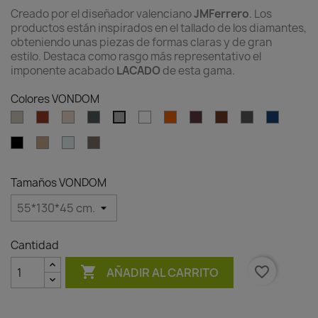
Creado por el diseñador valenciano
JMFerrero
. Los
productos están inspirados en el tallado de los diamantes,
obteniendo unas piezas de formas claras y de gran
estilo. Destaca como rasgo más representativo el
imponente acabado
LACADO
de esta gama.
Colores VONDOM
Ecru
Clay
Cream
Green
White
Ambar
Garnet
Brown
Anthracite
Blue
Gray
clear
Black
Camel
Ice
Tortora
Tamaños VONDOM
Cantidad

favorite_border
AÑADIR AL CARRITO