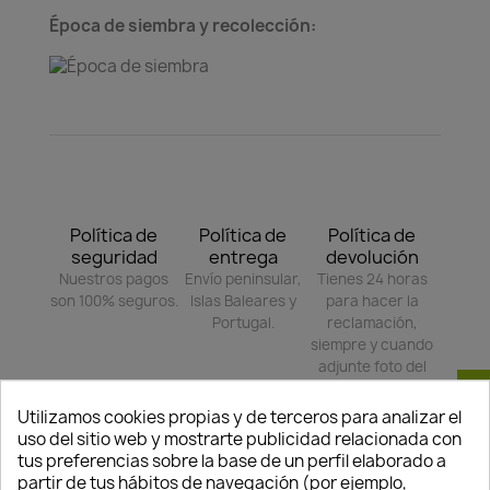
Época de siembra y recolección:
Política de
Política de
Política de
seguridad
entrega
devolución
Nuestros pagos
Envío peninsular,
Tienes 24 horas
son 100% seguros.
Islas Baleares y
para hacer la
Portugal.
reclamación,
siempre y cuando
adjunte foto del
paquete
Consentimiento de cookies
deteriorado.
Utilizamos cookies propias y de terceros para analizar el
uso del sitio web y mostrarte publicidad relacionada con
tus preferencias sobre la base de un perfil elaborado a
partir de tus hábitos de navegación (por ejemplo,
Compartir