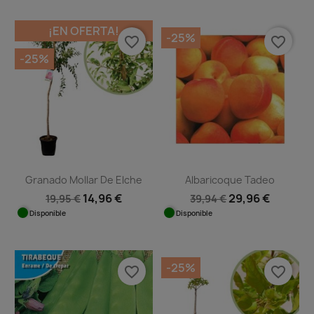
¡EN OFERTA!
-25%
favorite_border
favorite_border
-25%
Granado Mollar De Elche
Albaricoque Tadeo
14,96 €
29,96 €
19,95 €
39,94 €
Disponible
Disponible
-25%
favorite_border
favorite_border