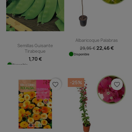
Albaricoque Palabras
Semillas Guisante
22,46 €
29,95 €
Tirabeque
Disponible
1,70 €
Disponible
-25%
favorite_border
favorite_border