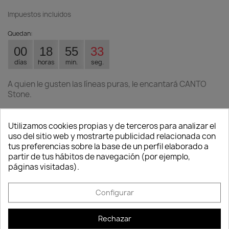
Impuestos incluidos
Quedan:
00
18
55
33
días
horas
min.
seg.
A quien le gusten las líneas puras, le encantará CANTO
Stone.
Colores LECHUZA
Utilizamos cookies propias y de terceros para analizar el
Gris
Gris
uso del sitio web y mostrarte publicidad relacionada con
oscuro
claro
Consentimiento de cookies
tus preferencias sobre la base de un perfil elaborado a
partir de tus hábitos de navegación (por ejemplo,
Tamaños lechuza
páginas visitadas).
Configurar
Cantidad
Rechazar

favorite_border
AÑADIR AL CARRITO