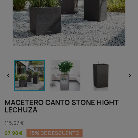


MACETERO CANTO STONE HIGHT
LECHUZA
115,27 €
97,98 €
15% DE DESCUENTO