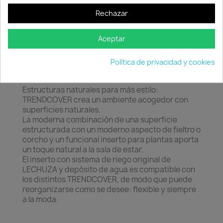
Rechazar

Producto en stock.
Aceptar
Política de privacidad y cookies
Descripción
Detalles del producto
Estructuras naturales para más estilo:
TRENDCOVER crea un ambiente acogedor con
superficies naturales.
La moderna combinación de una superficie
estructurada con un moderno aspecto de fieltro o
corcho y un funcional inserto para plantas aporta
un toque natural a la sala de estar.
El inserto con sistema de riego original de
LECHUZA y depósito de agua es compatible con
los distintos TRENDCOVER, de modo que puede
reorganizarse como se desee: flexible y siempre
a la moda.