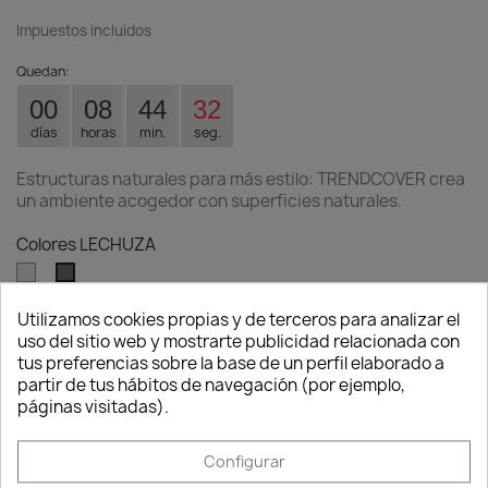
Impuestos incluidos
Quedan:
00
08
44
32
días
horas
min.
seg.
Estructuras naturales para más estilo: TRENDCOVER crea
un ambiente acogedor con superficies naturales.
Colores LECHUZA
Gris
Gris
claro
oscuro
Utilizamos cookies propias y de terceros para analizar el
Tamaños lechuza
uso del sitio web y mostrarte publicidad relacionada con
Consentimiento de cookies
tus preferencias sobre la base de un perfil elaborado a
partir de tus hábitos de navegación (por ejemplo,
páginas visitadas).
Cantidad
Configurar

favorite_border
AÑADIR AL CARRITO