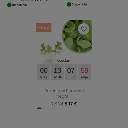
Disponible
Disponible
-35%
favorite_border
Quedan:
00
13
07
58
días
horas
min.
seg.
Berenjena Redonda
Negra...
5,17 €
7,95 €
Disponible