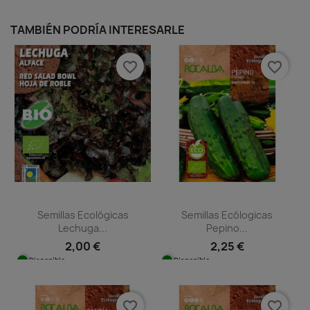
TAMBIÉN PODRÍA INTERESARLE
favorite_border
favorite_border
Semillas Ecológicas
Semillas Ecólogicas
Lechuga...
Pepino...
2,00 €
2,25 €
Disponible
Disponible
favorite_border
favorite_border