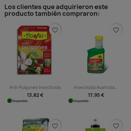
Los clientes que adquirieron este
producto también compraron:
favorite_border
favorite_border
Anti-Pulgones Insecticida
Insecticida Acaricida...
13,82 €
17,95 €
Disponible
Disponible
favorite_border
favorite_border