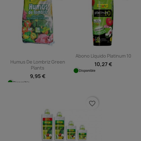
Abono Líquido Platinum 10
Humus De Lombriz Green
10,27 €
Plants
Disponible
9,95 €
Disponible
favorite_border