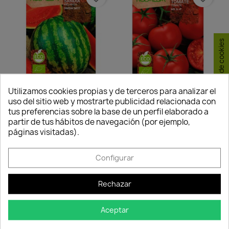
Consentimiento de cookies
Utilizamos cookies propias y de terceros para analizar el
uso del sitio web y mostrarte publicidad relacionada con
Semillas Ecológicas
Semillas Ecológicas
tus preferencias sobre la base de un perfil elaborado a
Sandía...
Tomate...
partir de tus hábitos de navegación (por ejemplo,
2,25 €
2,25 €
páginas visitadas).
Disponible
Disponible
Configurar
-35%
favorite_border
favorite_border
Rechazar
Aceptar
Quedan: