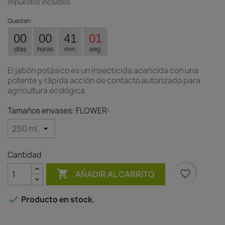
Impuestos incluidos
Quedan:
00
00
41
01
días
horas
min.
seg.
El jabón potásico es un insecticida acaricida con una
potente y rápida acción de contacto autorizado para
agricultura ecológica
Tamaños envases: FLOWER:
Cantidad

favorite_border
AÑADIR AL CARRITO

Producto en stock.