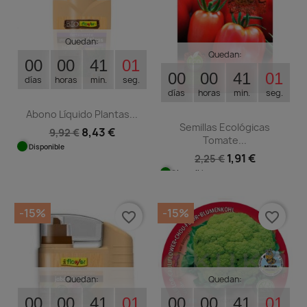
Quedan:
Quedan:
00
00
41
01
00
00
41
01
días
horas
min.
seg.
días
horas
min.
seg.
Abono Líquido Plantas...
Semillas Ecológicas
8,43 €
9,92 €
Tomate...
Disponible
1,91 €
2,25 €
Disponible
-15%
-15%
favorite_border
favorite_border
Quedan:
Quedan:
00
00
41
01
00
00
41
01