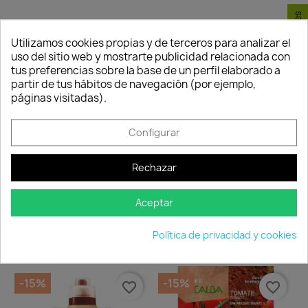
Consentimiento de cookies
Utilizamos cookies propias y de terceros para analizar el
Política de
Política de
Política de
uso del sitio web y mostrarte publicidad relacionada con
seguridad
entrega
devolución
tus preferencias sobre la base de un perfil elaborado a
Nuestros pagos
Envío peninsular,
Tienes 24 horas
partir de tus hábitos de navegación (por ejemplo,
son 100% seguros.
Islas Baleares y
para hacer la
páginas visitadas).
Portugal.
reclamación,
siempre y cuando
adjunte foto del
Configurar
paquete
deteriorado.
Rechazar
Aceptar
Compartir
Política de privacidad y cookies
TAMBIÉN PODRÍA INTERESARLE
-15%
-15%
favorite_border
favorite_border