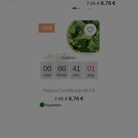
6,76 €
7,95 €
Disponible
-15%
favorite_border
Quedan:
00
00
41
01
días
horas
min.
seg.
Pepino Certificado M.P.S
6,76 €
7,95 €
Disponible