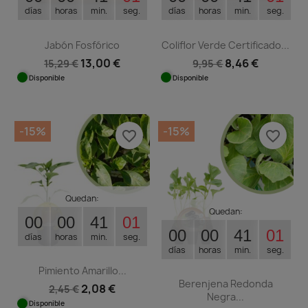
días
horas
min.
seg.
días
horas
min.
seg.
Jabón Fosfórico
Coliflor Verde Certificado...
13,00 €
8,46 €
15,29 €
9,95 €
Disponible
Disponible
-15%
-15%
favorite_border
favorite_border
Quedan:
Quedan:
00
00
41
01
00
00
41
01
días
horas
min.
seg.
días
horas
min.
seg.
Pimiento Amarillo...
Berenjena Redonda
2,08 €
2,45 €
Negra...
Disponible