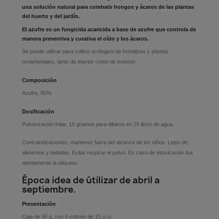
una solución natural para combatir hongos y ácaros de las plantas
del huerto y del jardín.
El azufre es un fungicida acaricida a base de azufre que controla de
manera preventiva y curativa el oído y los ácaros.
Se puede utilizar para cultivo ecólogico de hortalizas y plantas
ornamentales, tanto de interior como de exterior.
Composición
Azufre, 80%.
Dosificación
Pulverización foliar, 15 gramos para diluirse en 15 litros de agua.
Contraindicaciones, mantener fuera del alcance de los niños. Lejos de
alimentos y bebidas. Evitar respirar el polvo. En caso de intoxicación lea
atentamente la etiqueta.
Época idea de útilizar de abril a
septiembre.
Presentación
Caja de 90 g, con 6 sobres de 15 g /u.