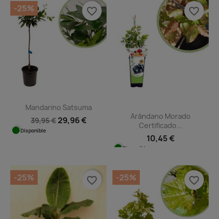
-25%
favorite_border
favorite_border
Mandarino Satsuma
Arándano Morado
29,96 €
39,95 €
Certificado...
Disponible
10,45 €
Disponible
-25%
-25%
favorite_border
favorite_border