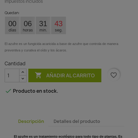
Impuestos incluidos
Quedan:
00
06
31
43
días
horas
min.
seg.
El azufre es un fungicida acaricida a base de azufre que controla de manera
preventiva y curativa el oído y los ácaros.
Cantidad

favorite_border
AÑADIR AL CARRITO

Producto en stock.
Descripción
Detalles del producto
El azufre es un tratamiento ecológico para todo tipo de plantas. Es