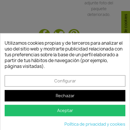
adjunte foto del
paquete
deteriorado.
Consentimiento de cookies
Compartir
Utilizamos cookies propias y de terceros para analizar el
uso del sitio web y mostrarte publicidad relacionada con
TAMBIÉN PODRÍA INTERESARLE
tus preferencias sobre la base de un perfil elaborado a
partir de tus hábitos de navegación (por ejemplo,
páginas visitadas).
-15%
-15%
favorite_border
favorite_border
Configurar
Rechazar
Quedan:
Quedan:
00
06
31
43
Aceptar
00
06
31
43
días
horas
min.
seg.
días
horas
min.
seg.
Política de privacidad y cookies
Abono Líquido Humus