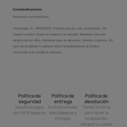
Contraindicaciones
Autorizado uso doméstico.
Toxicología: Xi - IRRITANTE. Irritante para las vías respiratorias. No
respirar el polvo. Evitar el contacto con ojos/piel. Mantener fuera del
alcance de los niños. Mantener lejos de alimentos, bebidas y piensos. En
caso de accidente o malestar aducir inmediatamente al médico
(muéstrele si es posible la etiqueta).
Política de
Política de
Política de
seguridad
entrega
devolución
Nuestros pagos
Envío peninsular,
Tienes 24 horas
son 100% seguros.
Islas Baleares y
para hacer la
Portugal.
reclamación,
siempre y cuando