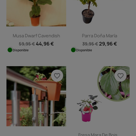
Musa Dwarf Cavendish
Parra Doña María
44,96 €
29,96 €
59,95 €
39,95 €
Disponible
Disponible
favorite_border
favorite_border
Fresa Mara De Bois...