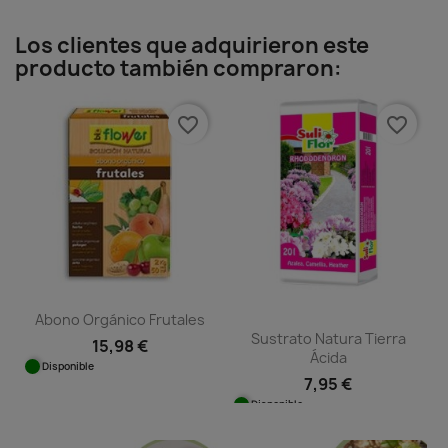
Los clientes que adquirieron este
producto también compraron:
favorite_border
favorite_border
Abono Orgánico Frutales
Sustrato Natura Tierra
15,98 €
Ácida
Disponible
7,95 €
Disponible