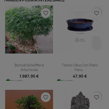
favorite_border
favorite_border
Bonsái Schefflera
Tiesto Olea Con Plato
Arboricola
Para...
1.987,95 €
47,95 €
Disponible
Disponible
favorite_border
favorite_border