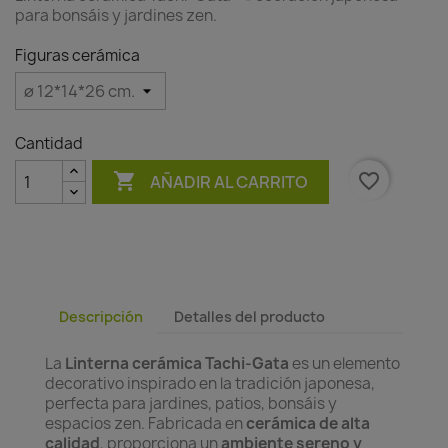
para bonsáis y jardines zen.
Figuras cerámica
Cantidad

favorite_border
AÑADIR AL CARRITO
Descripción
Detalles del producto
La
Linterna cerámica Tachi-Gata
es un elemento
decorativo inspirado en la tradición japonesa,
perfecta para jardines, patios, bonsáis y
espacios zen. Fabricada en
cerámica de alta
calidad
, proporciona un
ambiente sereno y