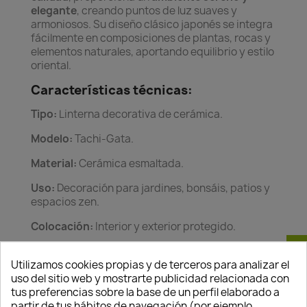
elegante
, creando puntos de luz suaves y
armoniosos. Su diseño clásico japonés se integra
fácilmente en composiciones de plantas, rocas y
elementos naturales, aportando equilibrio y estilo
oriental.
Características técnicas:
Tipo:
Linterna decorativa de cerámica.
Modelo:
Tachi-Gata.
Material:
Cerámica esmaltada.
Uso:
Decoración para jardines, bonsáis, patios y
espacios zen.
Colocación:
Interior y exterior protegido.
Consentimiento de cookies
Diseño:
Estilo japonés tradicional, abierto para
iluminación ambiental.
Utilizamos cookies propias y de terceros para analizar el
uso del sitio web y mostrarte publicidad relacionada con
Mantenimiento:
Limpiar con paño seco y evitar
tus preferencias sobre la base de un perfil elaborado a
golpes.
partir de tus hábitos de navegación (por ejemplo,