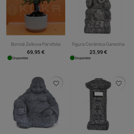
Bonsái Zelkova Parvifolia
Figura Cerámica Ganesha
69,95 €
23,99 €
Disponible
Disponible
favorite_border
favorite_border