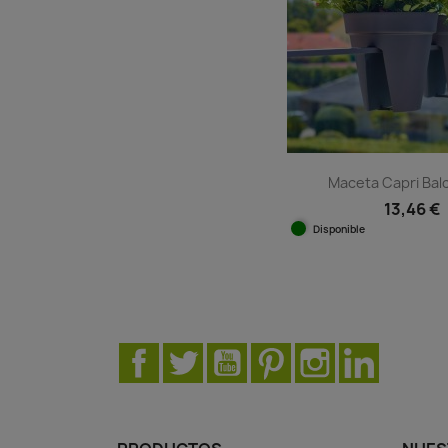
Maceta Capri Balc
13,46 €
Disponible
Vista ráp

Facebook
Twitter
YouTube
Pinterest
Instagram
LinkedIn