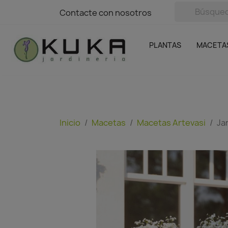
avigation
Contacte con nosotros
Contacte con nosotros
Plantas
Naranjas Kuka
Casa y Jardín
Semillas y bul
Ofertas
SIN GASTOS DE ENVÍO
PLANTAS
MACETA
Inicio
Macetas
Macetas Artevasi
Ja