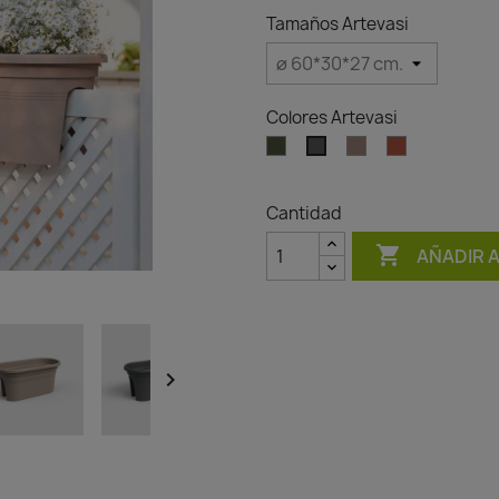
Tamaños Artevasi
Colores Artevasi
Verde
Topo
Terracota
Antracita
seco
Cantidad

AÑADIR 
