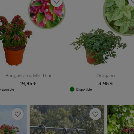
favorite_border
favorit
Bougainvillea Mini Thai
Orégano
19,95 €
3,95 €
Disponible
Disponible
Vista rápida
Vista rápida


favorite_border
favorite_border