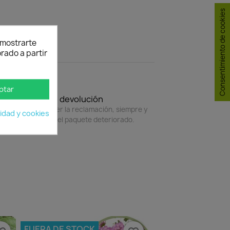
Consentimiento de cookies
y mostrarte
rado a partir
ptar
Política de devolución
4 horas para hacer la reclamación, siempre y
cidad y cookies
do adjunte foto del paquete deteriorado.
FUERA DE STOCK