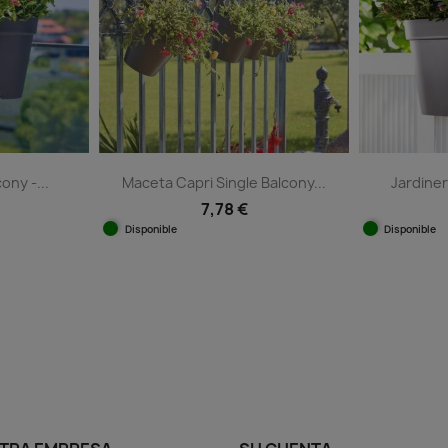
ony -...
Maceta Capri Single Balcony...
Jardine
7,78 €
Disponible
Disponible
ida
Vista rápida

+3