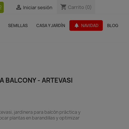
shopping_cart
shopping_cart
2


Carrito
Carrito
(0)
(0)
Iniciar sesión
Iniciar sesión
bles Jardín
Paquetes de productos
Outlet
park
SEMILLAS
CASA Y JARDÍN
NAVIDAD
BLOG
search
A BALCONY - ARTEVASI
evasi, jardinera para balcón práctica y
ocar plantas en barandillas y optimizar