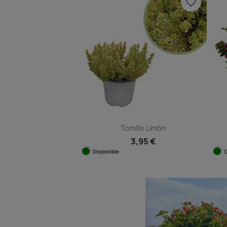
favorite_border
Tomillo Limón
3,95 €
Disponible
Vista rápida
