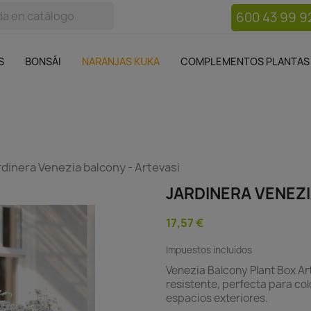
600 43 99 9
bos
Bonsái
Macetas
Complementos plantas
Mue

S
BONSÁI
NARANJAS KUKA
COMPLEMENTOS PLANTAS
rdinera Venezia balcony - Artevasi
JARDINERA VENEZI
17,57 €
Impuestos incluidos
Venezia Balcony Plant Box Art
resistente, perfecta para col
espacios exteriores.