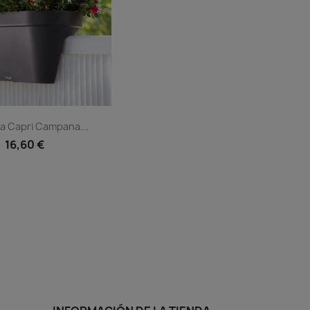
ra Capri Campana...
16,60 €
Vista rápida

+1