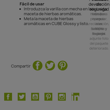
Fácil de usar
devolución
de
de
Introduzca la varilla con mecha en la
seguridad
entrega
Tienes 24
maceta de hierbas aromáticas.
horas para
Nuestros
Envío
Meta la maceta de hierbas
peninsular,
hacer la
pagos
aromáticas en CUBE Glossy y listo.
reclamación,
Islas
son
Baleares y
siempre y
100%
Portugal.
seguros.
cuando
adjunte foto
del paquete
deteriorado.
Compartir
Facebook
Twitter
YouTube
Pinterest
Instagram
LinkedIn