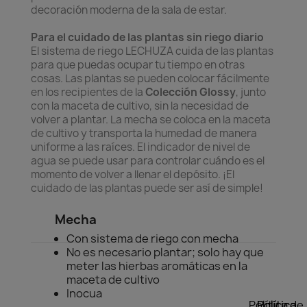
decoración moderna de la sala de estar.
Para el cuidado de las plantas sin riego diario
El sistema de riego LECHUZA cuida de las plantas
para que puedas ocupar tu tiempo en otras
cosas. Las plantas se pueden colocar fácilmente
en los recipientes de la
Colección Glossy
, junto
con la maceta de cultivo, sin la necesidad de
volver a plantar. La mecha se coloca en la maceta
de cultivo y transporta la humedad de manera
uniforme a las raíces. El indicador de nivel de
agua se puede usar para controlar cuándo es el
momento de volver a llenar el depósito. ¡El
cuidado de las plantas puede ser así de simple!
Mecha
Con sistema de riego con mecha
No es necesario plantar; solo hay que
meter las hierbas aromáticas en la
maceta de cultivo
Inocua
Política de
Política
Política