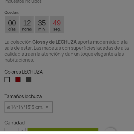
Impuestos incluidos
Quedan:
00
12
35
49
días
horas
min.
seg.
La colección
Glossy de LECHUZA
aporta modernidad a la
sala de estar. Las macetas con superficies lacadas de alta
calidad atraen la atención y dan un toque elegante a las
habitaciones.
Colores LECHUZA
Rojo
Antracita
Blanco
escarlata
brillante
brillante
brillante
Tamaños lechuza
Cantidad