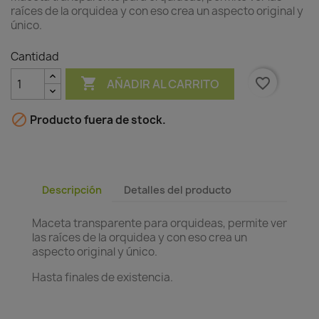
raíces de la orquidea y con eso crea un aspecto original y
único.
Cantidad

favorite_border
AÑADIR AL CARRITO

Producto fuera de stock.
Descripción
Detalles del producto
Maceta transparente para orquideas, permite ver
las raíces de la orquidea y con eso crea un
aspecto original y único.
Hasta finales de existencia.