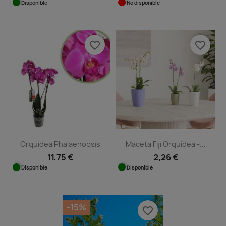
Disponible
No disponible
favorite_border
favorite_border
Orquidea Phalaenopsis
Maceta Fiji Orquídea -...
11,75 €
2,26 €
Disponible
Disponible
-15%
favorite_border