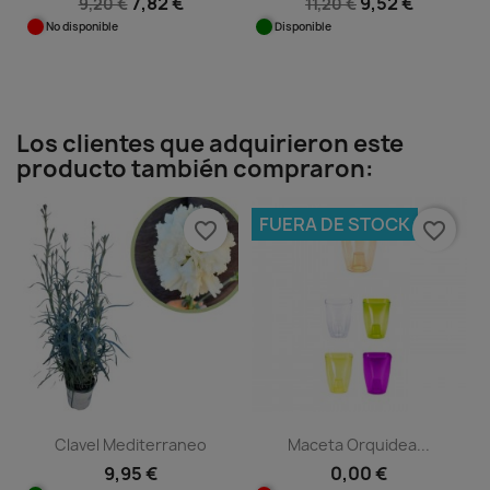
7,82 €
9,52 €
9,20 €
11,20 €
No disponible
Disponible
Los clientes que adquirieron este
producto también compraron:
FUERA DE STOCK
favorite_border
favorite_border
Clavel Mediterraneo
Maceta Orquidea...
9,95 €
0,00 €