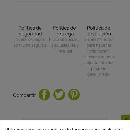
Política de
Política de
Política de
seguridad
entrega
devolución
Nuestros pagos
Envío peninsular,
Tienes 24 horas
son 100% seguros.
Islas Baleares y
para hacer la
Portugal.
reclamación,
siempre y cuando
adjunte foto del
paquete
deteriorado.
Compartir
Utilizamos cookies propias y de terceros para analizar el