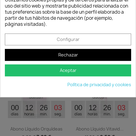
Consentimiento de cookies
Acepto las condiciones generales y la
uso del sitio web y mostrarte publicidad relacionada con
política de confidencialidad
tus preferencias sobre la base de un perfil elaborado a
partir de tus hábitos de navegación (por ejemplo,
páginas visitadas).
AVÍSAME CUANDO ESTÉ DISPONIBLE
Configurar
TAMBIÉN PODRÍA INTERESARLE
Rechazar
-15%
-15%
favorite_border
favorite_border
Aceptar
Política de privacidad y cookies
Quedan:
Quedan:
00
12
26
02
00
12
26
02
días
horas
min.
seg.
días
horas
min.
seg.
Abono Líquido Orquídeas
Abono Líquido Vitavid...