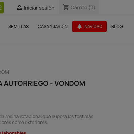
shopping_cart
shopping_cart
2


Carrito
Carrito
(0)
(0)
Iniciar sesión
Iniciar sesión
bles Jardín
Paquetes de productos
Outlet
park
SEMILLAS
CASA Y JARDÍN
NAVIDAD
BLOG
search
NDOM
A AUTORRIEGO - VONDOM
a resina rotacional que supera los test más
iores como exteriores.
s laborables.