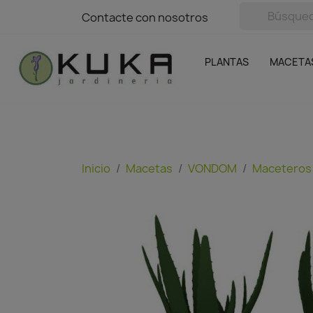
avigation
Contacte con nosotros
Contacte con nosotros
Plantas
Naranjas Kuka
Casa y Jardín
Semillas y bul
Ofertas
SIN GASTOS DE ENVÍO
PLANTAS
MACETA
Inicio
Macetas
VONDOM
Maceteros