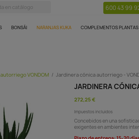
600 43 99 9
bos
Bonsái
Macetas
Complementos plantas
Mue

S
BONSÁI
NARANJAS KUKA
COMPLEMENTOS PLANTAS
 autorriego VONDOM
Jardinera cónica autorriego - VO
JARDINERA CÓNIC
272,25 €
Impuestos incluidos
Concebidos en una sofisticad
exigentes en ambientes inter
Plazo de entrega: 15-20 día