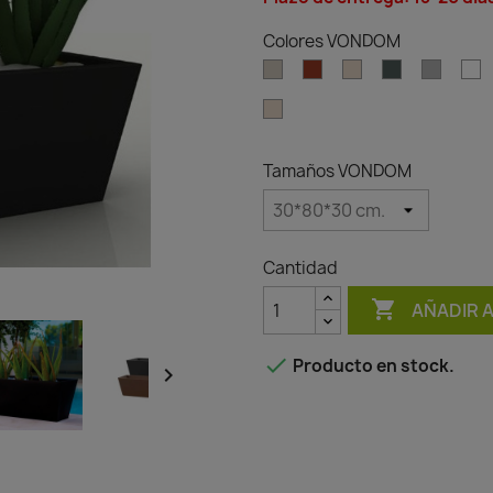
Colores VONDOM
Ecru
Clay
Cream
Green
Gray
W
Granite
effect
cream
Tamaños VONDOM
Cantidad

AÑADIR 

Producto en stock.
