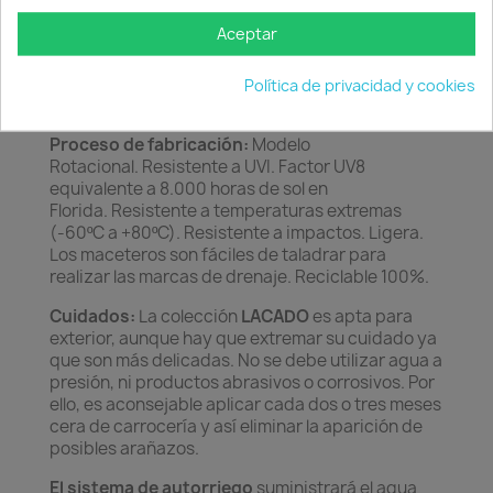
NO INCLUYE RUEDAS EN LAS MEDIDAS Ø80x80
Aceptar
cm y Ø120x100 cm.
Material:
Resina de LLDPE. (Polietileno lineal de
Política de privacidad y cookies
baja densidad).
Proceso de fabricación:
Modelo
Rotacional. Resistente a UVI. Factor UV8
equivalente a 8.000 horas de sol en
Florida. Resistente a temperaturas extremas
(-60ºC a +80ºC). Resistente a impactos. Ligera.
Los maceteros son fáciles de taladrar para
realizar las marcas de drenaje. Reciclable 100%.
Cuidados:
La colección
LACADO
es apta para
exterior, aunque hay que extremar su cuidado ya
que son más delicadas. No se debe utilizar agua a
presión, ni productos abrasivos o corrosivos. Por
ello, es aconsejable aplicar cada dos o tres meses
cera de carrocería y así eliminar la aparición de
posibles arañazos.
El sistema de autorriego
suministrará el agua