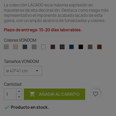
La colección LACADO
es la máxima expresión en
maceteros de alta decoración. Destaca como rasgo más
representativo el imponente acabado lacado de esta
gama, con un amplio abanico de tonalidades y colores.
Plazo de entrega: 15-20 días laborables.
Colores VONDOM
Ecru
Cream
Green
Gray
White
Garnet
Blue
Black
Tortora
Brown
Anthracite
Tamaños VONDOM
Cantidad

favorite_border
AÑADIR AL CARRITO

Producto en stock.