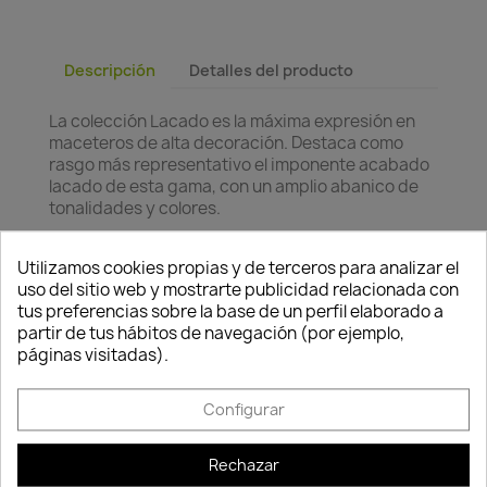
Descripción
Detalles del producto
La colección Lacado
es la máxima expresión en
maceteros de alta decoración. Destaca como
rasgo más representativo el imponente acabado
lacado de esta gama, con un amplio abanico de
tonalidades y colores.
Características:
La colección
LACADO
es la
Consentimiento de cookies
Utilizamos cookies propias y de terceros para analizar el
máxima expresión en maceteros de alta
uso del sitio web y mostrarte publicidad relacionada con
decoración. Destaca como rasgo más
tus preferencias sobre la base de un perfil elaborado a
representativo el imponente acabado lacado de
partir de tus hábitos de navegación (por ejemplo,
esta gama, con un amplio abanico de tonalidades
páginas visitadas).
y colores. Gracias al acabado lacado los colores
son mucho más vivos y brillantes, transmitiendo
calidad y elegancia al conjunto, lo que las hace
Configurar
fácilmente integrables e inalterables en cualquier
ambiente. La gama
LACADO
incorpora en todos
sus modelos el sistema de
AUTORRIEGO.
Rechazar