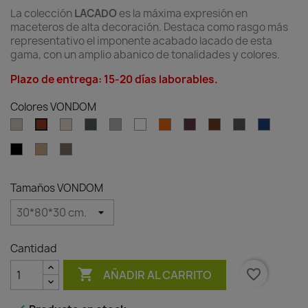
La colección
LACADO
es la máxima expresión en
maceteros de alta decoración. Destaca como rasgo más
representativo el imponente acabado lacado de esta
gama, con un amplio abanico de tonalidades y colores.
Plazo de entrega: 15-20 días laborables.
Colores VONDOM
Ecru
Cream
Green
Gray
White
Ambar
Garnet
Brown
Anthracite
Blue
Clay
clear
Black
Camel
Tortora
Tamaños VONDOM
Cantidad

favorite_border
AÑADIR AL CARRITO