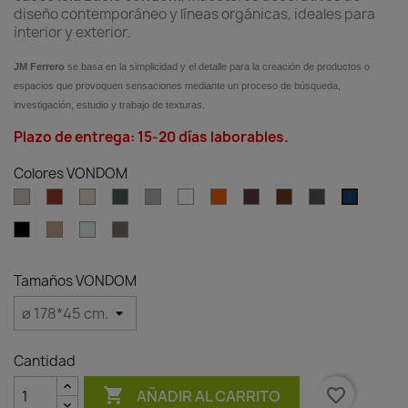
diseño contemporáneo y líneas orgánicas, ideales para
interior y exterior.
JM Ferrero
se basa en la simplicidad y el detalle para la creación de productos o
espacios que provoquen sensaciones mediante un proceso de búsqueda,
investigación, estudio y trabajo de texturas.
Plazo de entrega: 15-20 días laborables.
Colores VONDOM
Ecru
Clay
Cream
Green
Gray
White
Ambar
Garnet
Brown
Anthracite
Blue
clear
Black
Camel
Ice
Tortora
Tamaños VONDOM
Cantidad

favorite_border
AÑADIR AL CARRITO