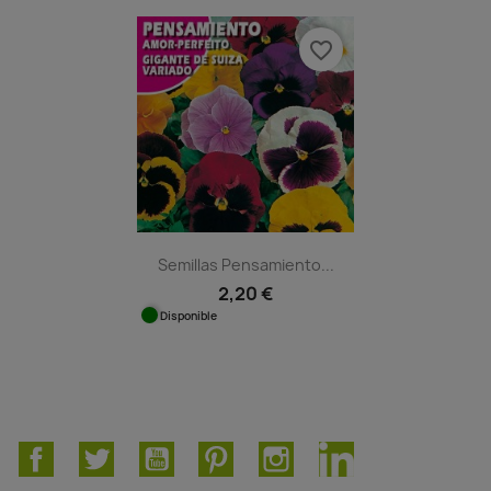
favorite_border
Semillas Pensamiento...
2,20 €
Disponible
Facebook
Twitter
YouTube
Pinterest
Instagram
LinkedIn