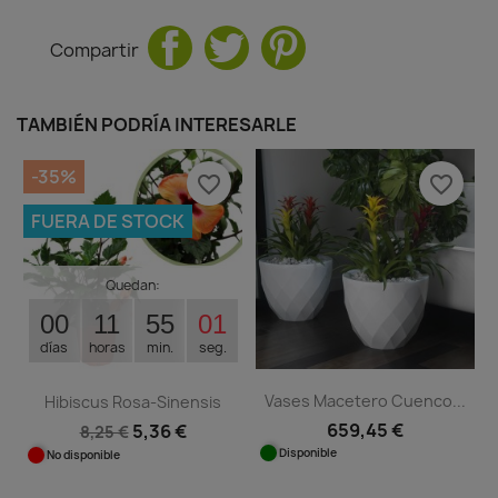
Compartir
TAMBIÉN PODRÍA INTERESARLE
-35%
favorite_border
favorite_border
FUERA DE STOCK
Quedan:
00
11
55
01
días
horas
min.
seg.
Vases Macetero Cuenco...
Hibiscus Rosa-Sinensis
659,45 €
5,36 €
8,25 €
Disponible
No disponible