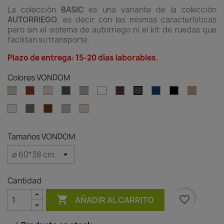
La colección
BASIC
es una variante de la colección
AUTORRIEGO
, es decir con las mismas características
pero sin el sistema de autorriego ni el kit de ruedas que
facilitan su transporte.
Plazo de entrega: 15-20 días laborables.
Colores VONDOM
Ecru
Clay
Cream
Green
Gray
White
Garnet
Blue
Black
Camel
Anthracite
Ice
Tortora
Brown
Granite
Granite
effect
effect
ecru
cream
Tamaños VONDOM
Cantidad

favorite_border
AÑADIR AL CARRITO