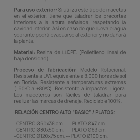
Para uso exterior:
Si utiliza este tipo de macetas
en el exterior, tiene que taladrar los precortes
interiores a la altura señalada, respetando la
cavidad interior. Así en caso de que llueva el agua
sobrante podrá evacuarse al exterior y no dañará
la planta.
Material:
Resina de LLDPE. (Polietileno lineal de
baja densidad).
Proceso de fabricación:
Modelo Rotacional.
Resistente a UVI. equivalente a 8.000 horas de sol
en Florida. Resistente a temperaturas extremas
(-60ºC a +80ºC). Resistente a impactos. Ligera.
Los maceteros son fáciles de taladrar para
realizar las marcas de drenaje. Reciclable 100%.
RELACIÓN CENTRO ALTO “BASIC” / PLATOS:
-CENTRO Ø60x38 cm. --- PLATO Ø47 cm.
-CENTRO Ø80x50 cm. --- PLATO Ø63 cm.
-CENTRO Ø120x75 cm. -- PLATO Ø100 cm.