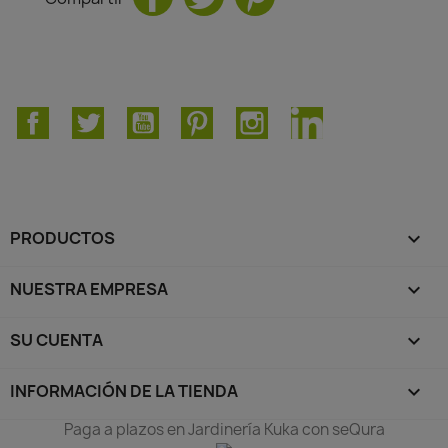
Facebook
Twitter
YouTube
Pinterest
Instagram
LinkedIn
PRODUCTOS

NUESTRA EMPRESA

SU CUENTA

INFORMACIÓN DE LA TIENDA
keyboard_arrow_down
Paga a plazos en Jardinería Kuka con seQura