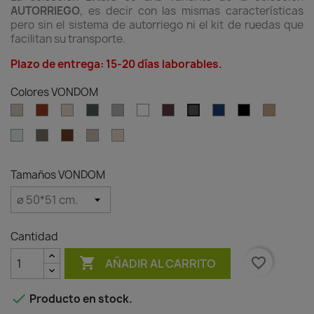
AUTORRIEGO
, es decir con las mismas características
pero sin el sistema de autorriego ni el kit de ruedas que
facilitan su transporte.
Plazo de entrega: 15-20 días laborables.
Colores VONDOM
Ecru
Clay
Cream
Green
Gray
White
Garnet
Blue
Black
Camel
Anthracite
Ice
Tortora
Brown
Granite
Granite
effect
effect
ecru
cream
Tamaños VONDOM
Cantidad

favorite_border
AÑADIR AL CARRITO

Producto en stock.