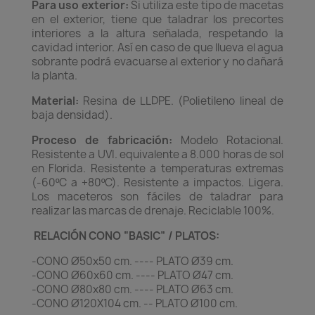
Para uso exterior:
Si utiliza este tipo de macetas
en el exterior, tiene que taladrar los precortes
interiores a la altura señalada, respetando la
cavidad interior. Así en caso de que llueva el agua
sobrante podrá evacuarse al exterior y no dañará
la planta.
Material:
Resina de LLDPE. (Polietileno lineal de
baja densidad).
Proceso de fabricación:
Modelo Rotacional.
Resistente a UVI. equivalente a 8.000 horas de sol
en Florida. Resistente a temperaturas extremas
(-60ºC a +80ºC). Resistente a impactos. Ligera.
Los maceteros son fáciles de taladrar para
realizar las marcas de drenaje. Reciclable 100%.
RELACIÓN CONO “BASIC” / PLATOS:
-CONO Ø50x50 cm. ---- PLATO Ø39 cm.
-CONO Ø60x60 cm. ---- PLATO Ø47 cm.
-CONO Ø80x80 cm. ---- PLATO Ø63 cm.
-CONO Ø120X104 cm. -- PLATO Ø100 cm.