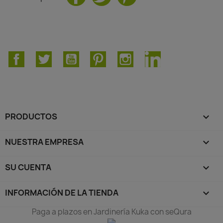
Facebook
Twitter
YouTube
Pinterest
Instagram
LinkedIn
PRODUCTOS

NUESTRA EMPRESA

SU CUENTA

INFORMACIÓN DE LA TIENDA
keyboard_arrow_down
Paga a plazos en Jardinería Kuka con seQura