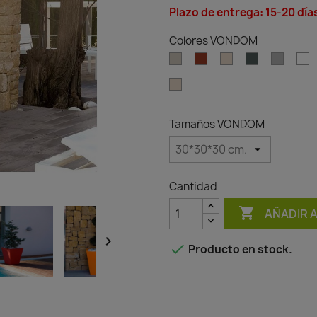
Plazo de entrega: 15-20 día
Colores VONDOM
Ecru
Clay
Cream
Green
Gray
W
Granite
effect
cream
Tamaños VONDOM
Cantidad

AÑADIR 


Producto en stock.