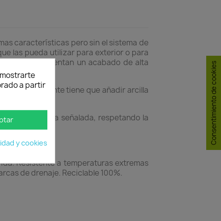
smas características pero sin el sistema de
ue las pueda utilizar para exterior o para
esistencia presentan un acabado de alta
Consentimiento de cookies
y mostrarte
rado a partir
iores. Simplemente tiene que añadir arcilla
eriores a la altura señalada, respetando la
ptar
anta.
cidad y cookies
orida. Resistente a temperaturas extremas
marcas de drenaje. Reciclable 100%.