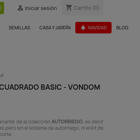
shopping_cart
shopping_cart
2


Carrito
Carrito
(0)
(0)
Iniciar sesión
Iniciar sesión
bles Jardín
Paquetes de productos
Outlet
park
SEMILLAS
CASA Y JARDÍN
NAVIDAD
BLOG
search
OM
CUADRADO BASIC - VONDOM
ariante de la colección
AUTORRIEGO
, es decir
 pero sin el sistema de autorriego, ni el kit de
porte.