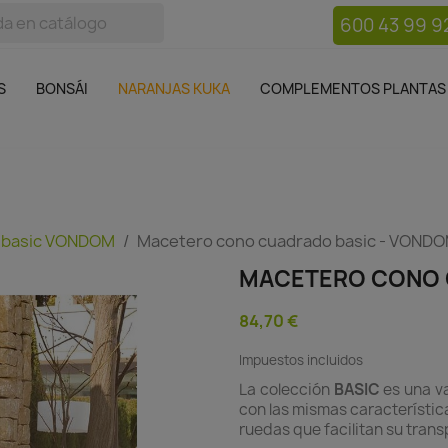
600 43 99 9
bos
Bonsái
Macetas
Complementos plantas
Mue

S
BONSÁI
NARANJAS KUKA
COMPLEMENTOS PLANTAS
 basic VONDOM
Macetero cono cuadrado basic - VOND
MACETERO CONO 
84,70 €
Impuestos incluidos
La colección
BASIC
es una v
con las mismas características
ruedas que facilitan su trans