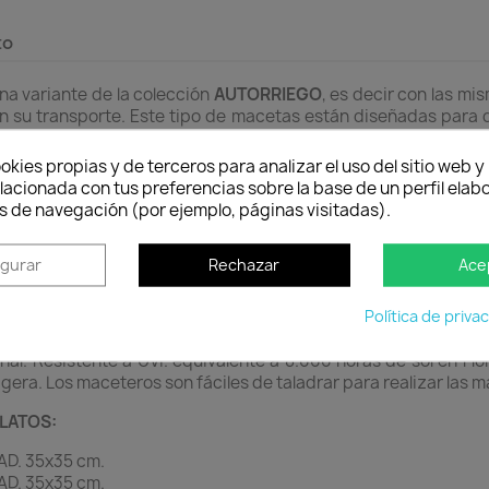
to
na variante de la colección
AUTORRIEGO
, es decir con las mi
itan su transporte. Este tipo de macetas están diseñadas para q
rporan una doble pared que además de ofrecer una máxima r
okies propias y de terceros para analizar el uso del sitio web 
lacionada con tus preferencias sobre la base de un perfil elabo
o de macetas en casa, no tiene que taladrar los precortes inter
s de navegación (por ejemplo, páginas visitadas).
nuación plante de la manera habitual.
de macetas en el exterior, tiene que taladrar los precortes int
igurar
Rechazar
Ace
a el agua sobrante podrá evacuarse al exterior y no dañará la pl
Política de priva
eal de baja densidad).
al. Resistente a UVI. equivalente a 8.000 horas de sol en Fl
igera. Los maceteros son fáciles de taladrar para realizar las 
LATOS:
D. 35x35 cm.
D. 35x35 cm.