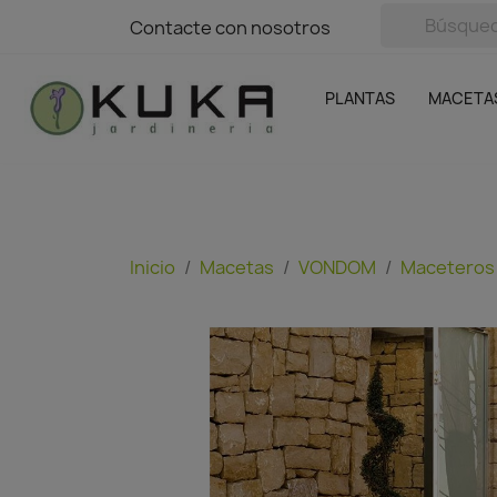
avigation
Contacte con nosotros
Contacte con nosotros
Plantas
Naranjas Kuka
Casa y Jardín
Semillas y bul
Ofertas
SIN GASTOS DE ENVÍO
PLANTAS
MACETA
Inicio
Macetas
VONDOM
Maceteros