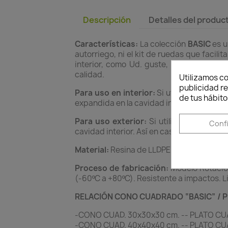
Descripción
Detalles del produc
Características:
La colección
BASIC
es u
autorriego, ni el kit de ruedas que facil
interior, como Ud. guste, ya que, inco
calidad.
Utilizamos co
publicidad re
Para uso en interior:
Si utiliza este tip
de tus hábito
expandida en la cavidad interior y a conti
Para uso exterior:
Si utiliza este tipo 
Conf
cavidad interior. Así en caso de que lluev
Material:
Resina de LLDPE. (Polietileno lin
Proceso de fabricación:
Modelo Rotacion
(-60ºC a +80ºC). Resistente a impactos. L
RELACIÓN CONO CUADRADO “BASIC” / P
-CONO CUAD. 30x30x30 cm. -- PLATO CUA
-CONO CUAD. 40x40x40 cm. -- PLATO CUA