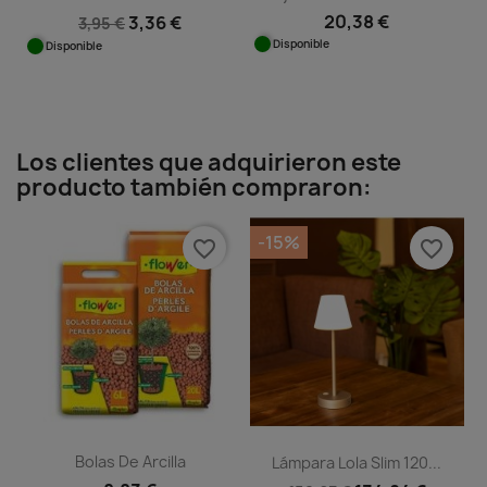
20,38 €
3,36 €
3,95 €
Disponible
Disponible
Los clientes que adquirieron este
producto también compraron:
-15%
favorite_border
favorite_border
Bolas De Arcilla
Lámpara Lola Slim 120...