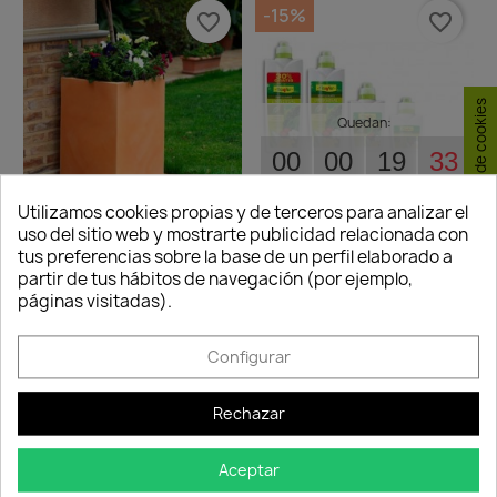
-15%
favorite_border
favorite_border
Consentimiento de cookies
Quedan:
00
00
19
32
días
horas
min.
seg.
Utilizamos cookies propias y de terceros para analizar el
uso del sitio web y mostrarte publicidad relacionada con
Abono Liquido Universal
tus preferencias sobre la base de un perfil elaborado a
Macetero Cubo Alto
6,50 €
7,65 €
partir de tus hábitos de navegación (por ejemplo,
Lacado -...
Disponible
páginas visitadas).
936,54 €
Disponible
Configurar
-15%
-15%
favorite_border
favorite_border
Rechazar
Aceptar