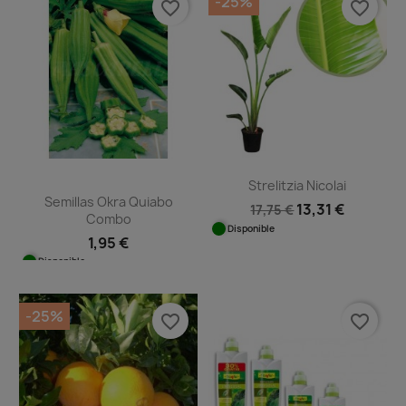
-25%
favorite_border
favorite_border
Strelitzia Nicolai
Semillas Okra Quiabo
13,31 €
17,75 €
Combo
Disponible
1,95 €
Disponible
-25%
favorite_border
favorite_border