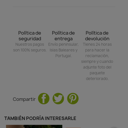
Política de
Política de
Política de
seguridad
entrega
devolución
Nuestros pagos
Envío peninsular,
Tienes 24 horas
son 100% seguros.
Islas Baleares y
para hacer la
Portugal.
reclamación,
siempre y cuando
adjunte foto del
paquete
deteriorado.
Compartir
TAMBIÉN PODRÍA INTERESARLE