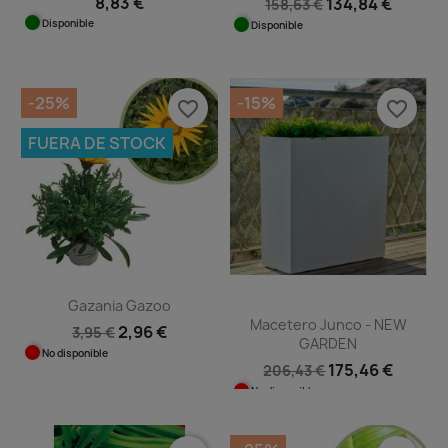
8,83 €
134,84 €
158,63 €
Disponible
Disponible
-25%
-15%
favorite_border
favorite_border
FUERA DE STOCK
Gazania Gazoo
Macetero Junco - NEW
2,96 €
3,95 €
GARDEN
No disponible
175,46 €
206,43 €
No disponible