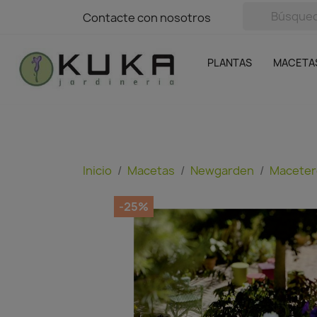
avigation
Contacte con nosotros
Contacte con nosotros
Plantas
Naranjas Kuka
Casa y Jardín
Semillas y bul
Ofertas
SIN GASTOS DE ENVÍO
PLANTAS
MACETA
Inicio
Macetas
Newgarden
Maceter
-25%