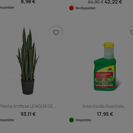
8,98 €
42,22 €
64,95 €
Disponible
No disponible
Vista rápida

Vista rápida

favorite_border
favorit
Planta Artificial LENGUA DE...
Insecticida Acaricida...
93,11 €
17,95 €
Disponible
Disponible
Vista rápida
Vista rápida

