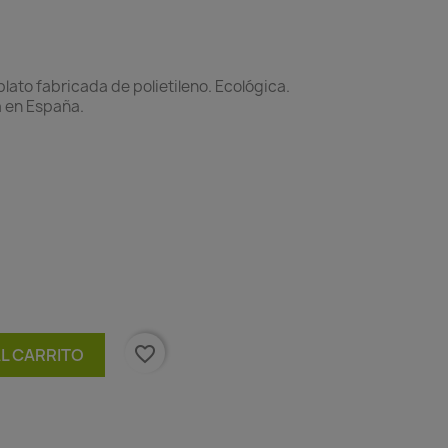
to fabricada de polietileno. Ecológica.
a en España.
ota
favorite_border
AL CARRITO