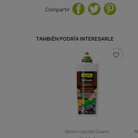
Compartir
TAMBIÉN PODRÍA INTERESARLE
favorite_border
Abono Líquido Guano
A