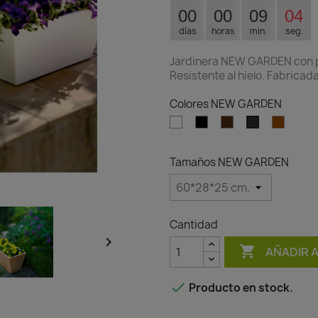
00
00
09
04
días
horas
min.
seg.
Jardinera NEW GARDEN con pla
Resistente al hielo. Fabricad
Colores NEW GARDEN
Blanco
Negro
Bronce
Terrac
Antracita
Tamaños NEW GARDEN
Cantidad


AÑADIR 

Producto en stock.