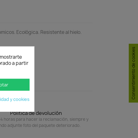
icos. Ecológica. Resistente al hielo.
Consentimiento de cookies
y mostrarte
rado a partir
ptar
cidad y cookies
Política de devolución
4 horas para hacer la reclamación, siempre y
do adjunte foto del paquete deteriorado.