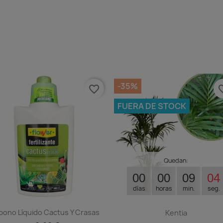
-35%
favorite_border
favorit
FUERA DE STOCK
Quedan:
00
00
09
04
días
horas
min.
seg.
bono Líquido Cactus Y Crasas
Kentia