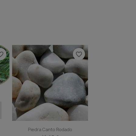
e_border
favorite_border
Piedra Canto Rodado