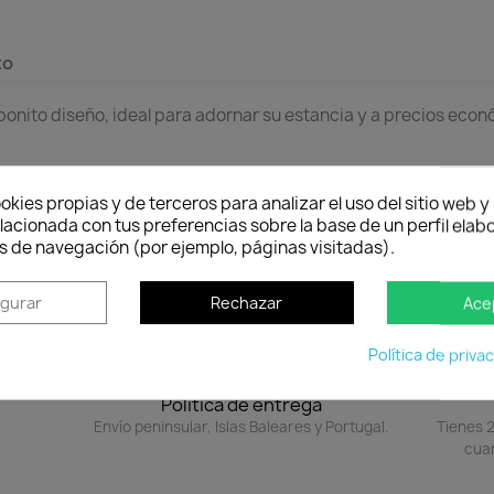
to
ito diseño, ideal para adornar su estancia y a precios económ
okies propias y de terceros para analizar el uso del sitio web 
 fabricado:
5-20 días laborables.
lacionada con tus preferencias sobre la base de un perfil elabo
s de navegación (por ejemplo, páginas visitadas).
or alto.
igurar
Rechazar
Ace
Política de priva
Política de entrega
Envío peninsular, Islas Baleares y Portugal.
Tienes 2
cuan