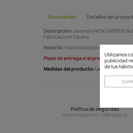
Descripción
Detalles del produc
Descripción:
Jardinera NEW GARDEN de bon
Fabricada en España.
Material:
Fabricada de polietileno.
Utilizamos co
Plazo de entrega si el producto no está
publicidad re
de tus hábito
Medidas del producto:
Largo por ancho p
Conf
Política de seguridad
Nuestros pagos son 100% seguros.