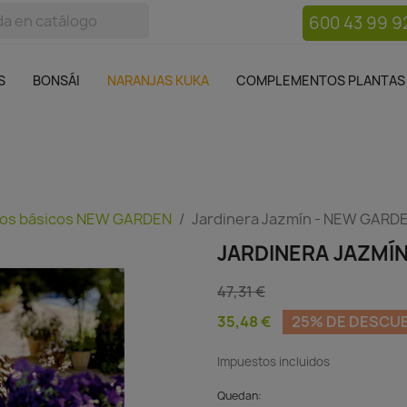
600 43 99 9
bos
Bonsái
Macetas
Complementos plantas
Mue

S
BONSÁI
NARANJAS KUKA
COMPLEMENTOS PLANTAS
os básicos NEW GARDEN
Jardinera Jazmín - NEW GARD
JARDINERA JAZMÍ
47,31 €
35,48 €
25% DE DESCU
Impuestos incluidos
Quedan: