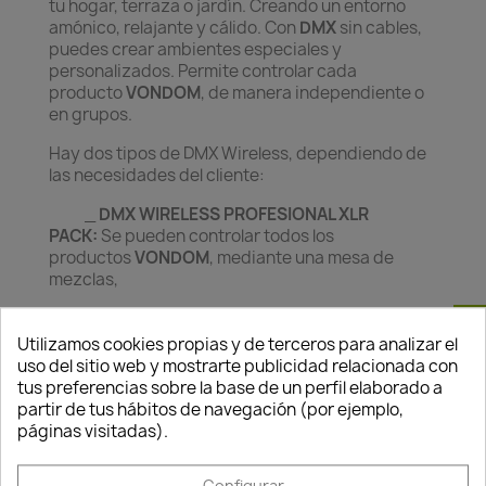
tu hogar, terraza o jardín. Creando un entorno
amónico, relajante y cálido. Con
DMX
sin cables,
puedes crear ambientes especiales y
personalizados. Permite controlar cada
producto
VONDOM
, de manera independiente o
en grupos.
Hay dos tipos de DMX Wireless, dependiendo de
las necesidades del cliente:
_
DMX WIRELESS PROFESIONAL XLR
PACK:
Se pueden controlar todos los
productos
VONDOM
, mediante una mesa de
mezclas,
ordenadores + programa, paneles
Consentimiento de cookies
domóticos, etc... Y con dos tipos de
Utilizamos cookies propias y de terceros para analizar el
configuraciones:
uso del sitio web y mostrarte publicidad relacionada con
tus preferencias sobre la base de un perfil elaborado a
*DMX Wireless configuración
partir de tus hábitos de navegación (por ejemplo,
estándar:
Están preconfiguradas tres familias
páginas visitadas).
independientes: Macetas, lámparas y mobiliario.
*
DMX Wireless
Configurar