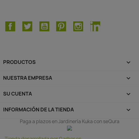
Facebook
Twitter
YouTube
Pinterest
Instagram
LinkedIn
PRODUCTOS

NUESTRA EMPRESA

SU CUENTA

INFORMACIÓN DE LA TIENDA
keyboard_arrow_down
Paga a plazos en Jardinería Kuka con seQura
Tienda desarrollada por Garber.es