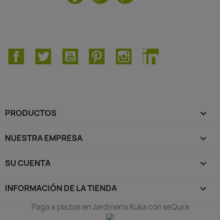
Facebook
Twitter
YouTube
Pinterest
Instagram
LinkedIn
PRODUCTOS

NUESTRA EMPRESA

SU CUENTA

INFORMACIÓN DE LA TIENDA
keyboard_arrow_down
Paga a plazos en Jardinería Kuka con seQura