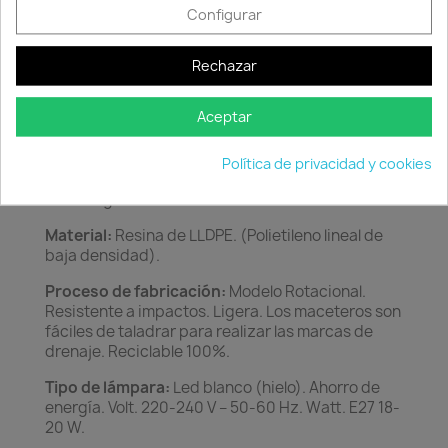
Configurar
Descripción
Detalles del producto
Rechazar
Características:
Nano led es nuestra colección
de macetas en miniatura con luz led. Pequeñas
Aceptar
piezas de diseño, vanguardistas, diferentes,
frescas e innovadoras. Durante el día, una
ornamentación moderna en tu hogar, por la noche
Política de privacidad y cookies
toques de luz sorprendentes en cualquier rincón
de tu hogar.
APTAS SOLO PARA INTERIOR.
Material:
Resina de LLDPE. (Polietileno lineal de
baja densidad).
Proceso de fabricación:
Modelo Rotacional.
Resistente a impactos. Ligera. Los maceteros son
fáciles de taladrar para realizar las marcas de
drenaje. Reciclable 100%.
Tipo de lámpara:
Led blanco (hielo). Ahorro de
energía. Volt. 220-240 V – 50-60 Hz. Watt. E27 18-
20 W.