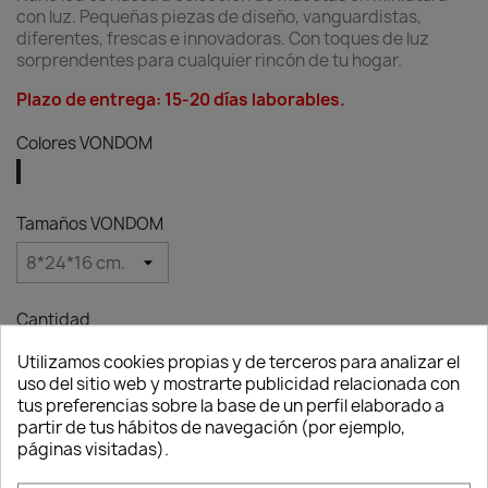
con luz. Pequeñas piezas de diseño, vanguardistas,
diferentes, frescas e innovadoras. Con toques de luz
sorprendentes para cualquier rincón de tu hogar.
Plazo de entrega: 15-20 días laborables.
Colores VONDOM
Hielo
Tamaños VONDOM
Cantidad

favorite_border
AÑADIR AL CARRITO
Utilizamos cookies propias y de terceros para analizar el
uso del sitio web y mostrarte publicidad relacionada con
Consentimiento de cookies
tus preferencias sobre la base de un perfil elaborado a

Producto en stock.
partir de tus hábitos de navegación (por ejemplo,
páginas visitadas).