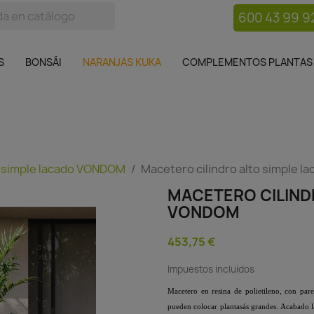
600 43 99 9
bos
Bonsái
Macetas
Complementos plantas
Mue

S
BONSÁI
NARANJAS KUKA
COMPLEMENTOS PLANTAS
 simple lacado VONDOM
Macetero cilindro alto simple 
MACETERO CILIND
VONDOM
453,75 €
Impuestos incluidos
Macetero en resina de polietileno, con par
pueden colocar plantasás grandes. Acabado la