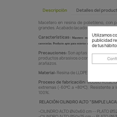
Descripción
Detalles del produc
Macetero en resina de polietileno, con 
grandes. Acabado lacado brillo con pintur
Utilizamos co
Características:
Macetero en resina de polietileno,
publicidad re
carrocerías. Producto apto para exterior e interior.
de tus hábito
Precauciones:
Son aptas para el exterio
productos abrasivos o corrosivos. Por ello
Conf
arañazos.
Material:
Resina de LLDPE. (Polietileno lin
Proceso de fabricación:
Modelo Rotaciona
extremas (-60ºC a +80ºC). Resistente a i
100%.
RELACIÓN CILINDRO ALTO “SIMPLE LACA
-CILINDRO ALTO Ø40x60 cm -- PLATO Ø52
-CILINDRO ALTO Ø50x75 cm -- PLATO Ø63