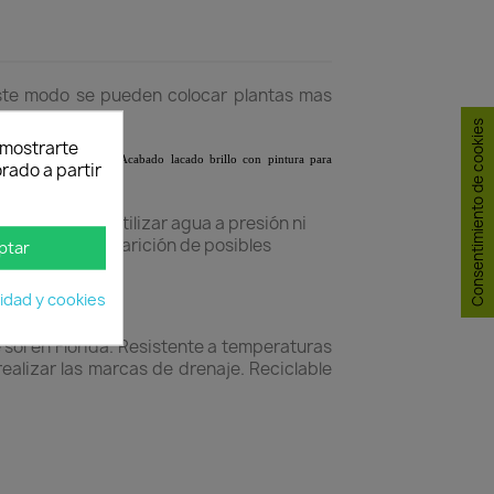
 este modo se pueden colocar plantas mas
Consentimiento de cookies
y mostrarte
car plantasás grandes. Acabado lacado brillo con pintura para
rado a partir
das. No debe utilizar agua a presión ni
í eliminar la aparición de posibles
ptar
cidad y cookies
sol en Florida. Resistente a temperaturas
ealizar las marcas de drenaje. Reciclable