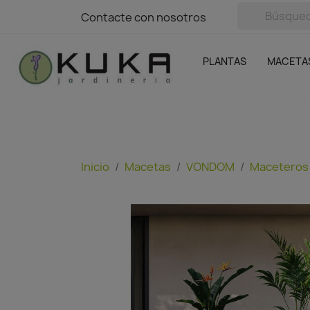
avigation
Contacte con nosotros
Contacte con nosotros
Plantas
Naranjas Kuka
Casa y Jardín
Semillas y bul
Ofertas
SIN GASTOS DE ENVÍO
PLANTAS
MACETA
Inicio
Macetas
VONDOM
Maceteros