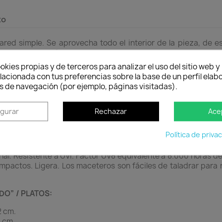
to
pared simple. Se aprovecha todo el interior de la pieza, de
a para carrocerías.
okies propias y de terceros para analizar el uso del sitio web 
 con pared simple. Se aprovecha todo el interior de la pieza, de este modo se pueden colo
lacionada con tus preferencias sobre la base de un perfil elabo
s de navegación (por ejemplo, páginas visitadas).
r, aunque hay que extremar sus cuidados, ya que son más delica
 es aconsejable aplicar cada 2 ó 3 meses cera de carrocería y as
igurar
Rechazar
Ace
Política de priva
eal de baja densidad).
l. Resistente a UVI. Factor UV8 equivalente a 8.000 horas de 
mpactos. Ligera. Los maceteros son fáciles de taladrar para r
DO” / PLATOS:
 cm.
 cm.