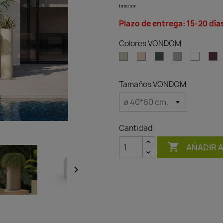
interior.
Plazo de entrega: 15-20 día
Colores VONDOM
Ecru
Cream
Green
Gray
White
G
Tamaños VONDOM
Cantidad

AÑADIR 
