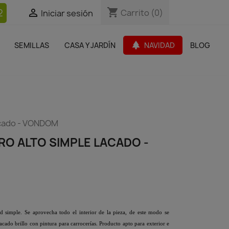
shopping_cart
shopping_cart
2


Carrito
Carrito
(0)
(0)
Iniciar sesión
Iniciar sesión
bles Jardín
Paquetes de productos
Outlet
park
SEMILLAS
CASA Y JARDÍN
NAVIDAD
BLOG
search
lacado - VONDOM
RO ALTO SIMPLE LACADO -
ed simple. Se aprovecha todo el interior de la pieza, de este modo se
cado brillo con pintura para carrocerías. Producto apto para exterior e