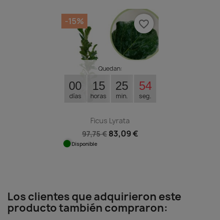
-15%
favorite_border
Quedan:
00
15
25
54
días
horas
min.
seg.
Ficus Lyrata
83,09 €
97,75 €
Disponible
Los clientes que adquirieron este
producto también compraron: