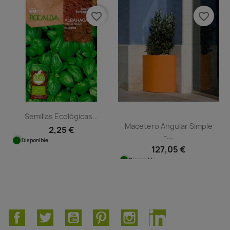
favorite_border
favorite_border
Semillas Ecológicas...
Macetero Angular Simple
2,25 €
-...
Disponible
127,05 €
Disponible
Facebook
Twitter
YouTube
Pinterest
Instagram
LinkedIn