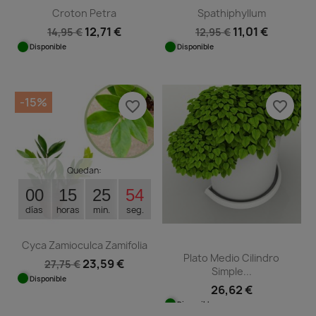
Croton Petra
Spathiphyllum
12,71 €
11,01 €
14,95 €
12,95 €
Disponible
Disponible
-15%
favorite_border
favorite_border
Quedan:
00
15
25
54
días
horas
min.
seg.
Cyca Zamioculca Zamifolia
Plato Medio Cilindro
23,59 €
27,75 €
Simple...
Disponible
26,62 €
Disponible