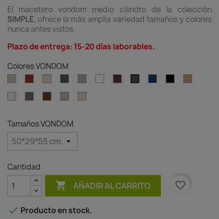
El macetero vondom medio cilindro de la colección
SIMPLE
, ofrece la más amplia variedad tamaños y colores
nunca antes vistos.
Plazo de entrega: 15-20 días laborables.
Colores VONDOM
Ecru
Clay
Cream
Green
Gray
White
Garnet
Blue
Black
Camel
Anthracite
Ice
Tortora
Brown
Granite
Granite
effect
effect
ecru
cream
Tamaños VONDOM
Cantidad

favorite_border
AÑADIR AL CARRITO

Producto en stock.