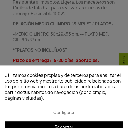
Resistente a impactos. Ligera. Los maceteros son
fáciles de taladrar para realizar las marcas de
drenaje. Reciclable 100%.
RELACIÓN MEDIO CILINDRO “SIMPLE” / PLATOS:
-MEDIO CILINDRO 50x29x55 cm. -- PLATO MED.
CIL. 60x37 cm.
*"PLATOS NO INCLUÍDOS"
Consentimiento de cookies
Plazo de entrega: 15-20 días laborables.
Utilizamos cookies propias y de terceros para analizar el
uso del sitio web y mostrarte publicidad relacionada con
tus preferencias sobre la base de un perfil elaborado a
partir de tus hábitos de navegación (por ejemplo,
páginas visitadas).
Política de
Política de
Política de
seguridad
entrega
devolución
Configurar
Nuestros pagos
Envío peninsular,
Tienes 24 horas
son 100% seguros.
Islas Baleares y
para hacer la
Rechazar
Portugal.
reclamación,