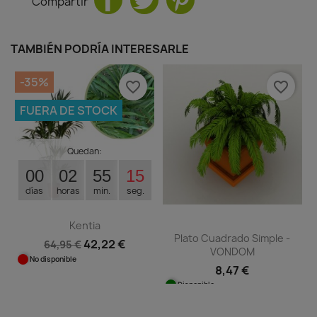
Compartir
TAMBIÉN PODRÍA INTERESARLE
-35%
favorite_border
favorite_border
FUERA DE STOCK
Quedan:
00
02
55
14
días
horas
min.
seg.
Kentia
Plato Cuadrado Simple -
42,22 €
64,95 €
VONDOM
No disponible
8,47 €
Disponible