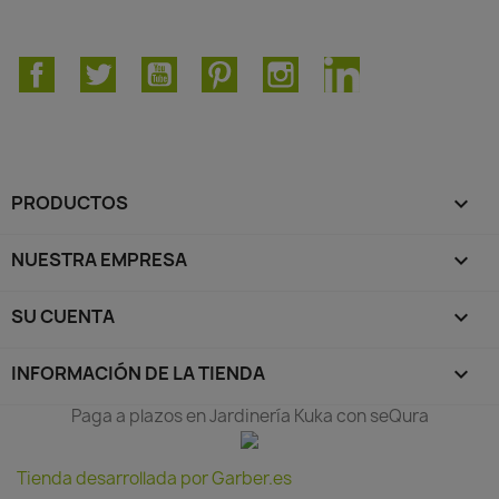
Facebook
Twitter
YouTube
Pinterest
Instagram
LinkedIn
PRODUCTOS

NUESTRA EMPRESA

SU CUENTA

INFORMACIÓN DE LA TIENDA
keyboard_arrow_down
Paga a plazos en Jardinería Kuka con seQura
Tienda desarrollada por Garber.es