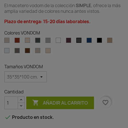
El macetero vodom de la colección
SIMPLE
, ofrece la más
amplia variedad de colores nunca antes vistos.
Plazo de entrega: 15-20 días laborables.
Colores VONDOM
Ecru
Clay
Cream
Green
Gray
White
Garnet
Blue
Black
Camel
Anthracite
Ice
Tortora
Brown
Granite
Granite
effect
effect
ecru
cream
Tamaños VONDOM
Cantidad

favorite_border
AÑADIR AL CARRITO

Producto en stock.