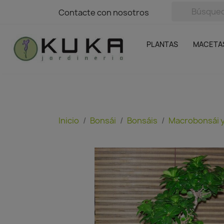
avigation
Contacte con nosotros
Contacte con nosotros
Plantas
Naranjas Kuka
Casa y Jardín
Semillas y bul
Ofertas
SIN GASTOS DE ENVÍO
PLANTAS
MACETA
Inicio
Bonsái
Bonsáis
Macrobonsái y