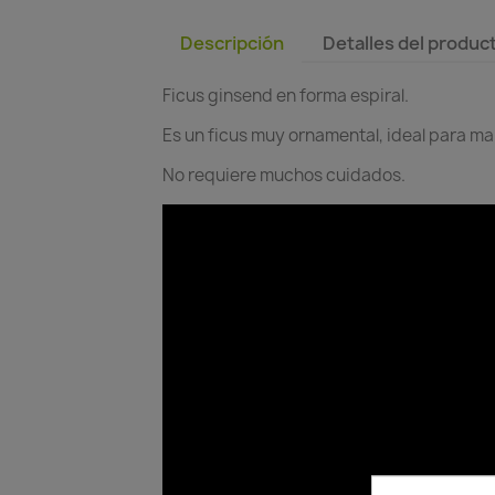
Descripción
Detalles del produc
Ficus ginsend en forma espiral.
Es un ficus muy ornamental, ideal para m
No requiere muchos cuidados.