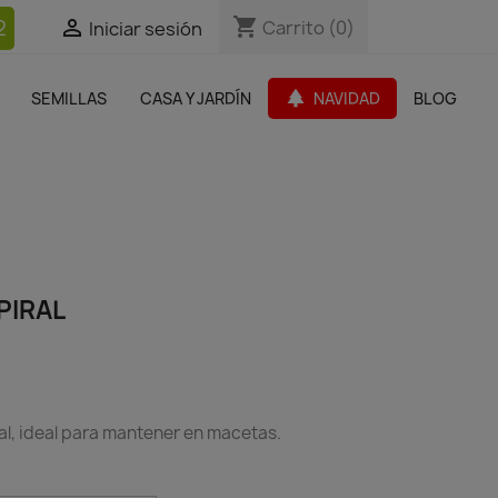
shopping_cart
shopping_cart
2


Carrito
Carrito
(0)
(0)
Iniciar sesión
Iniciar sesión
bles Jardín
Paquetes de productos
Outlet
park
SEMILLAS
CASA Y JARDÍN
NAVIDAD
BLOG
search
PIRAL
al, ideal para mantener en macetas.