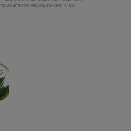
do adjunte foto del paquete deteriorado.
e_border