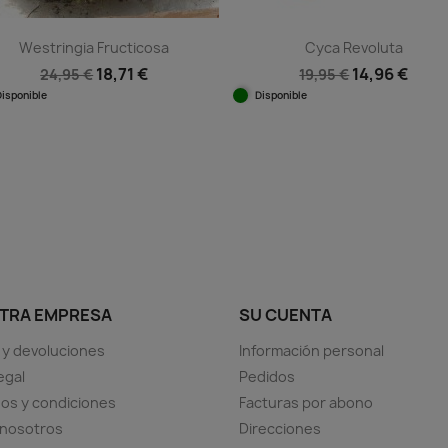
Westringia Fructicosa
Cyca Revoluta
18,71 €
14,96 €
24,95 €
19,95 €
Disponible
Disponible
Vista rápida
Vista rápida


TRA EMPRESA
SU CUENTA
 y devoluciones
Información personal
egal
Pedidos
os y condiciones
Facturas por abono
 nosotros
Direcciones