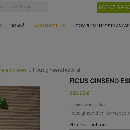
600 43 99 9
bos
Bonsái
Macetas
Complementos plantas
Mue

S
BONSÁI
NARANJAS KUKA
COMPLEMENTOS PLANTAS
 ejemplares
Ficus ginsend espiral
FICUS GINSEND ES
295,95 €
Impuestos incluidos
Ficus ginsend en forma espir
Plantas de interior