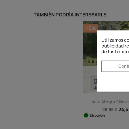
TAMBIÉN PODRÍA INTERESARLE
-15%
Utilizamos co
publicidad re
de tus hábito
Conf
Quedan:
00
16
5
días
horas
min
Valla Allegra Clásic
24,5
28,85 €
Disponible
Vista ráp
