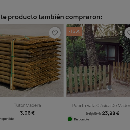
este producto también compraron:
-15%
favorite_border
favorit
Tutor Madera
Puerta Valla Clásica De Made
3,06 €
23,98 €
28,22 €
Disponible
Disponible
Vista rápida