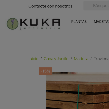
avigation
Contacte con nosotros
Contacte con nosotros
Plantas
Naranjas Kuka
Casa y Jardín
Semillas y bul
Ofertas
SIN GASTOS DE ENVÍO
PLANTAS
MACETA
Inicio
Casa y Jardín
Madera
Travies
-15%