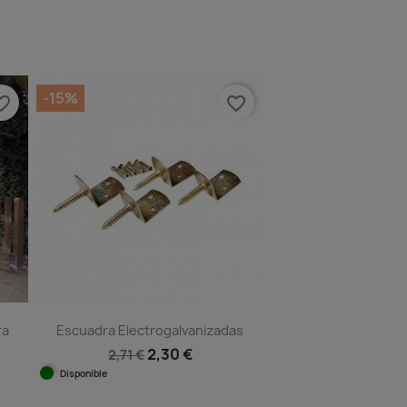
-15%
e_border
favorite_border
ra
Escuadra Electrogalvanizadas
2,30 €
2,71 €
Disponible