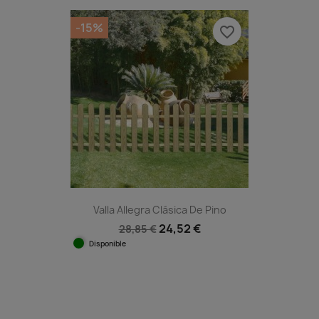

Vista rápida

-15%
favorite_border
Valla Allegra Clásica De Pino
24,52 €
28,85 €
Disponible
Vista rápida
