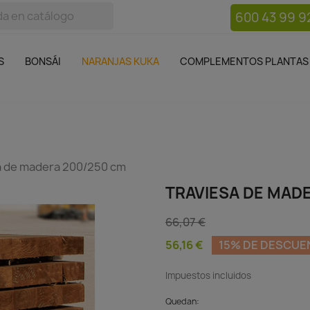
600 43 99 9
bos
Bonsái
Macetas
Complementos plantas
Mue

S
BONSÁI
NARANJAS KUKA
COMPLEMENTOS PLANTAS
a de madera 200/250 cm
TRAVIESA DE MAD
66,07 €
56,16 €
15% DE DESCUE
Impuestos incluidos
Quedan: