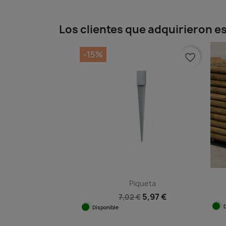
Los clientes que adquirieron 
-15%
favorite_border
Piqueta
5,97 €
7,02 €
Disponible