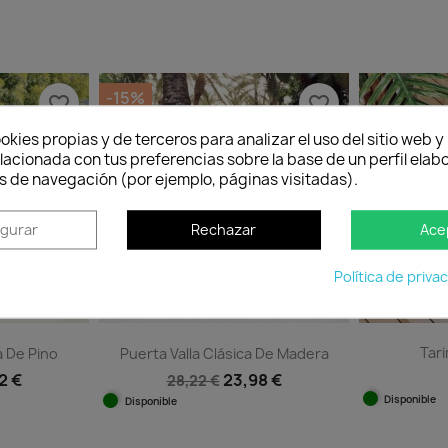
-15%
favorite_border
favorite_border
okies propias y de terceros para analizar el uso del sitio web 
lacionada con tus preferencias sobre la base de un perfil elabo
s de navegación (por ejemplo, páginas visitadas).
igurar
Rechazar
Ace
Quedan:
Política de priva
3
45
00
16
53
45
.
seg.
días
horas
min.
seg.
Tar
a De Pino
Puerta Valla Clásica De Madera
2 €
23,98 €
28,22 €
Disponible
Disponible
ida
Vista rápida
