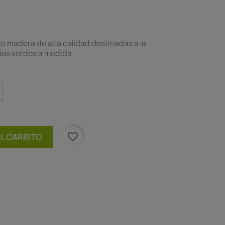
e madera de alta calidad destinadas a la
ios verdes a medida.
favorite_border
AL CARRITO