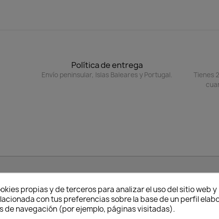
Política de entrega
Envío peninsular, Islas Baleares y Portugal.
Tienes 2
cuan
la política de confidencialidad
okies propias y de terceros para analizar el uso del sitio web 
lacionada con tus preferencias sobre la base de un perfil elabo
s de navegación (por ejemplo, páginas visitadas).
IBLE