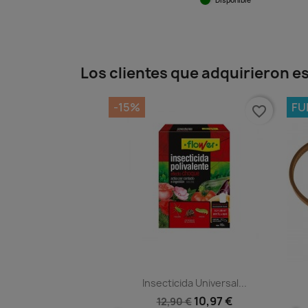
Vista ráp

Los clientes que adquirieron 
-15%
FU
favorite_border
Insecticida Universal...
10,97 €
12,90 €