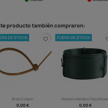
ida
Vista rápida

este producto también compraron:
ERA DE STOCK
FUERA DE STOCK
favorite_border
favorit
Brida Collarin
Alambre Metálico Plastificad
0,00 €
0,00 €