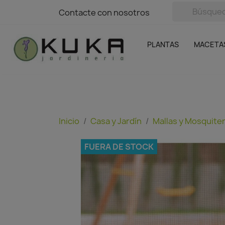
avigation
Contacte con nosotros
Contacte con nosotros
Plantas
Naranjas Kuka
Casa y Jardín
Semillas y bul
Ofertas
SIN GASTOS DE ENVÍO
PLANTAS
MACETA
Inicio
Casa y Jardín
Mallas y Mosquite
FUERA DE STOCK