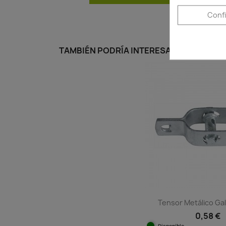
Conf
TAMBIÉN PODRÍA INTERESARLE
Tensor Metálico Ga
0,58 €
Disponible