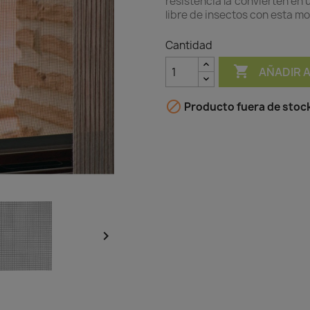
resistencia la convierten en 
libre de insectos con esta m
Cantidad

AÑADIR 

Producto fuera de stoc
