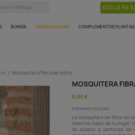
600 43 99 9
bos
Bonsái
Macetas
Complementos plantas
Mue

S
BONSÁI
NARANJAS KUKA
COMPLEMENTOS PLANTAS
ras
Mosquitera fibra de vidrio
MOSQUITERA FIBRA
0,00 €
Impuestos incluidos
La mosquitera de fibra de vi
insectos fuera de tu hogar. D
se adapta a ventanas de d