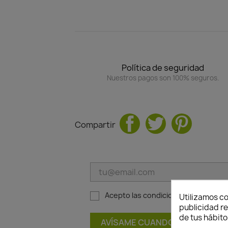
Política de seguridad
Nuestros pagos son 100% seguros.
Compartir
Acepto las condiciones generales y 
Utilizamos co
publicidad re
de tus hábito
AVÍSAME CUANDO ESTÉ DISPON