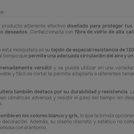
to
 producto altamente efectivo
diseñado para proteger tus 
no deseados.
Confeccionada con
fibra de vidrio de alta cal
e esta mosquitera es su
tejido de especial resistencia de 12
 al tiempo que
permite una adecuada circulación del aire y una
remadamente versátil
y se puede utilizar en una varieda
xible y fácil de cortar te permite adaptarla a diferentes tam
itera también destaca por su durabilidad y resistencia
. L
es climáticas adversas y resistir el paso del tiempo sin de
s.
onible en los colores blanco y gris,
lo que te brinda opcione
de decoración. Además, su diseño discreto y estético no com
oniosa con el entorno.