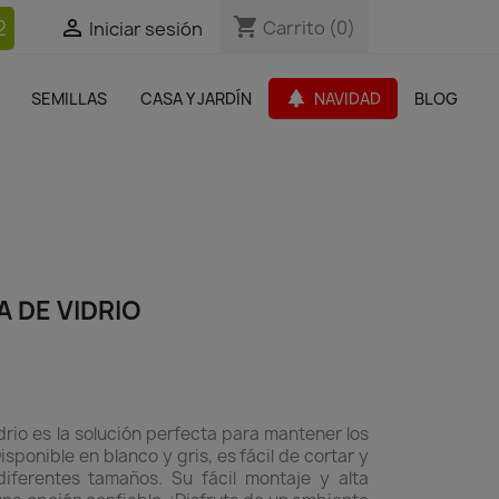
shopping_cart
shopping_cart
2


Carrito
Carrito
(0)
(0)
Iniciar sesión
Iniciar sesión
bles Jardín
Paquetes de productos
Outlet
park
SEMILLAS
CASA Y JARDÍN
NAVIDAD
BLOG
search
 DE VIDRIO
drio es la solución perfecta para mantener los
isponible en blanco y gris, es fácil de cortar y
iferentes tamaños. Su fácil montaje y alta