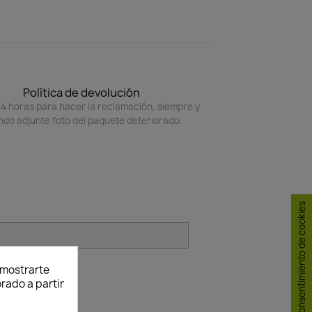
Política de devolución
4 horas para hacer la reclamación, siempre y
do adjunte foto del paquete deteriorado.
Consentimiento de cookies
y mostrarte
rado a partir