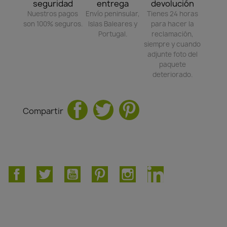
seguridad
entrega
devolución
Nuestros pagos
Envío peninsular,
Tienes 24 horas
son 100% seguros.
Islas Baleares y
para hacer la
Portugal.
reclamación,
siempre y cuando
adjunte foto del
paquete
deteriorado.
Compartir
Facebook
Twitter
YouTube
Pinterest
Instagram
LinkedIn