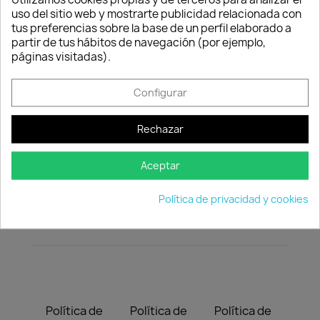
uso del sitio web y mostrarte publicidad relacionada con
tus preferencias sobre la base de un perfil elaborado a
Cantidad
Consentimiento de cookies
partir de tus hábitos de navegación (por ejemplo,

favorite_border
AÑADIR AL CARRITO
páginas visitadas).
Configurar
Rechazar
Descripción
Detalles del producto
Aceptar
Para cachorros a partir de 2 meses y perros de
Política de privacidad y cookies
menos de 10 kg: 1 Pipeta de 1 ml.
Política de
Política de
Política de