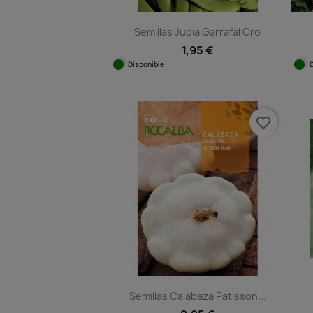
Semillas Judia Garrafal Oro
1,95 €
Disponible
Vista rápida

favorite_border
Semillas Calabaza Patisson...