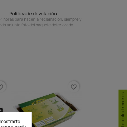
Política de devolución
4 horas para hacer la reclamación, siempre y
do adjunte foto del paquete deteriorado.
e_border
favorite_border
Consentimiento de cookies
y mostrarte