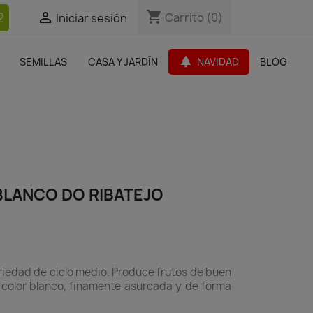
shopping_cart
shopping_cart
2


Carrito
Carrito
(0)
(0)
Iniciar sesión
Iniciar sesión
bles Jardín
Paquetes de productos
Outlet
park
SEMILLAS
CASA Y JARDÍN
NAVIDAD
BLOG
search
BLANCO DO RIBATEJO
riedad de ciclo medio. Produce frutos de buen
 color blanco, finamente asurcada y de forma