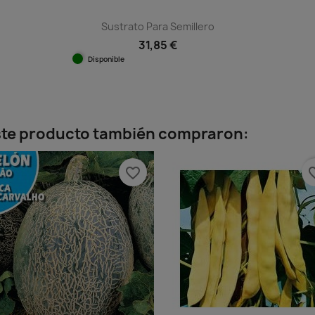
Sustrato Para Semillero
31,85 €
Disponible
Vista rápida

este producto también compraron:
favorite_border
favorit