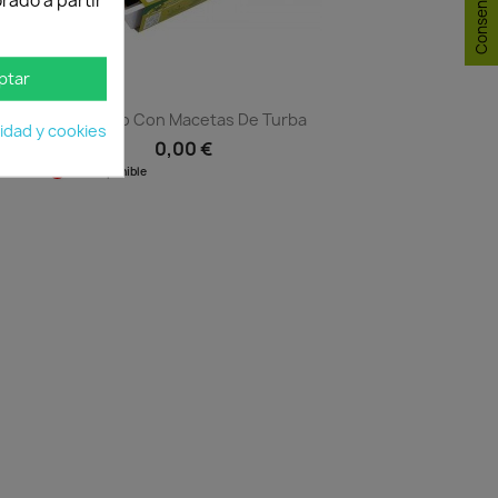
rado a partir
ptar
Semillero Con Macetas De Turba
cidad y cookies
0,00 €
No disponible
Vista rápida
