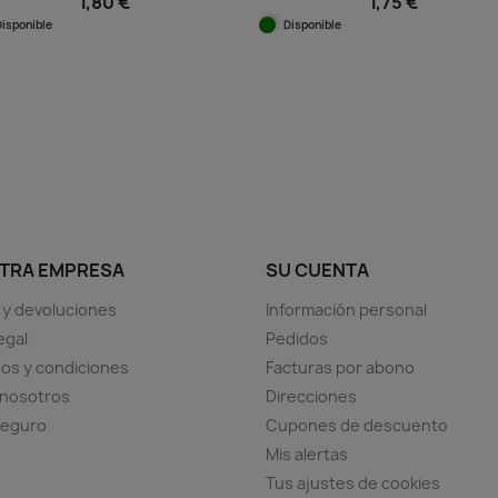
1,80 €
1,75 €
Disponible
Disponible
Vista rápida
Vista rápida


TRA EMPRESA
SU CUENTA
 y devoluciones
Información personal
egal
Pedidos
os y condiciones
Facturas por abono
 nosotros
Direcciones
seguro
Cupones de descuento
Mis alertas
Tus ajustes de cookies