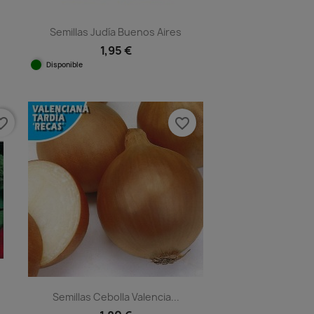
.
Semillas Judía Buenos Aires
1,95 €
Disponible
Vista rápida

e_border
favorite_border
o
Semillas Cebolla Valencia...