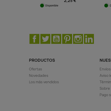
2,25 €
Disponible
Vista rápida

Facebook
Twitter
YouTube
Pinterest
Instagram
LinkedIn
PRODUCTOS
NUES
Ofertas
Envíos
Novedades
Aviso l
Los más vendidos
Términ
Sobre
Pago 