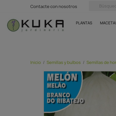
avigation
Contacte con nosotros
Contacte con nosotros
Plantas
Naranjas Kuka
Casa y Jardín
Semillas y bul
Ofertas
SIN GASTOS DE ENVÍO
PLANTAS
MACETA
Inicio
Semillas y bulbos
Semillas de ho