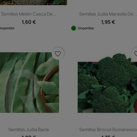
Semillas Melón Casca De...
Semillas Judia Maravilla De..
1,60 €
1,95 €
Disponible
Disponible
Vista rápida
Vista rápida


favorite_border
favorit
Semillas Judia Bacle
Semillas Brocoli Romanesc