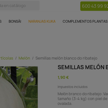
600 43 99 9
bos
Bonsái
Macetas
Complementos plantas
Mue

S
BONSÁI
NARANJAS KUKA
COMPLEMENTOS PLANTAS
rtícolas
Melón
Semillas melón blanco do ribatejo
SEMILLAS MELÓN 
1,90 €
Impuestos incluidos
Melón branco do ribatejo: Va
tamaño (3-4 kg) con piel de
ovalada.