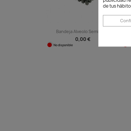
publicidad re
de tus hábito
Conf
Bandeja Alveolo Semilleros
0,00 €
No disponible
Vista rápida
