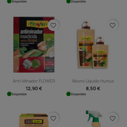
Disponible
Disponible
favorite_border
favorite_border
Anti-Minador FLOWER
Abono Líquido Humus
12,90 €
8,50 €
Disponible
Disponible
favorite_border
favorite_border