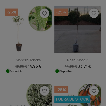
-25%
-25%
favorite_border
favorite_border
Níspero Tanaka
Nashi Sinseki
14,96 €
33,71 €
19,95 €
44,95 €
Disponible
Disponible
-25%
favorite_border
favorite_border
FUERA DE STOCK