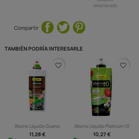
deteriorado.
Compartir
TAMBIÉN PODRÍA INTERESARLE
favorite_border
favorite_border
Abono Líquido Guano
Abono Líquido Platinum 10
11,28 €
10,27 €