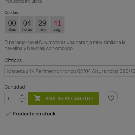
Impuestos incluidos
Quedan:
00
04
29
40
días
horas
min.
seg.
El naranjo navel fukumoto es una naranja muy similar a la
navelina y Newhall, con ombligo.
Cítricos
Cantidad

favorite_border
AÑADIR AL CARRITO

Producto en stock.