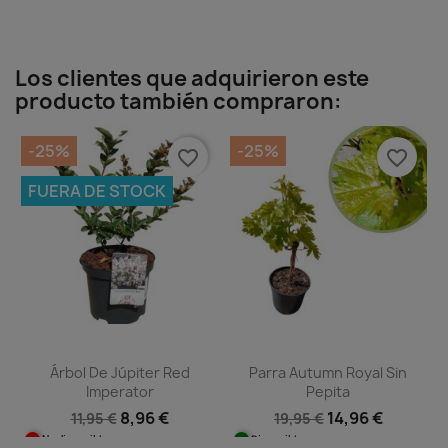
Los clientes que adquirieron este
producto también compraron:
-25%
-25%
favorite_border
favorite_border
FUERA DE STOCK
Árbol De Júpiter Red
Parra Autumn Royal Sin
Imperator
Pepita
8,96 €
14,96 €
11,95 €
19,95 €
No disponible
Disponible