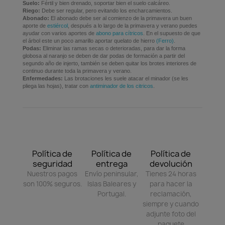
Suelo:
Fértil y bien drenado, soportar bien el suelo calcáreo.
Riego:
Debe ser regular, pero evitando los encharcamientos.
Abonado:
El abonado debe ser al comienzo de la primavera un buen
aporte de
estiércol
, después a lo largo de la primavera y verano puedes
ayudar con varios aportes de
abono para cítricos
. En el supuesto de que
el árbol este un poco amarillo aportar quelato de hierro
(Ferro)
.
Podas:
Eliminar las ramas secas o deterioradas, para dar la forma
globosa al naranjo se deben de dar podas de formación a partir del
segundo año de injerto, también se deben quitar los brotes interiores de
continuo durante toda la primavera y verano.
Enfermedades:
Las brotaciones les suele atacar el minador (se les
pliega las hojas), tratar con
antiminador de los citricos
.
Política de
Política de
Política de
seguridad
entrega
devolución
Nuestros pagos
Envío peninsular,
Tienes 24 horas
son 100% seguros.
Islas Baleares y
para hacer la
Portugal.
reclamación,
siempre y cuando
adjunte foto del
paquete