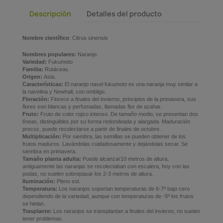
Descripción
Detalles del producto
Nombre científico
:
Citrus sinensis
Nombres populares:
Naranjo.
Variedad:
Fukumoto
Familia:
Rutáceas.
Origen:
Asia.
Características:
El naranjo navel fukumoto es una naranja muy similar a
la navelina y Newhall, con ombligo.
Floración:
Florece a finales del invierno, principios de la primavera, sus
flores son blancas y perfumadas, llamadas flor de azahar.
Fruto:
Fruto de color rojizo intenso. De tamaño medio, se presentan dos
líneas, distinguibles por su forma redondeada y alargada. Maduración
precoz, puede recolectarse a partir de finales de octubre.
Multiplicación:
Por siembra, las semillas se pueden obtener de los
frutos maduros. Lavándolas cuidadosamente y dejándolas secar. Se
siembra en primavera.
Tamaño planta adulta:
Puede alcanzar10 metros de altura,
antiguamente las naranjas se recolectaban con escalera, hoy con las
podas, no suelen sobrepasar los 2-3 metros de altura.
Iluminación:
Pleno sol.
Temperatura:
Los naranjos soportan temperaturas de 6-7º bajo cero
dependiendo de la variedad, aunque con temperaturas de -5º los frutos
se hielan.
Trasplante:
Los naranjos se transplantan a finales del invierno, no suelen
tener problemas.