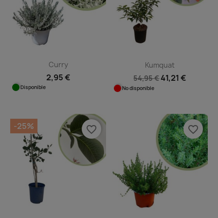
Curry
Kumquat
2,95 €
41,21 €
54,95 €
Disponible
No disponible
-25%
favorite_border
favorite_border