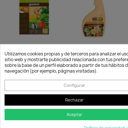
Abono Orgánico Guano 2kg
Triple Acción Ecológico...
Utilizamos cookies propias y de terceros para analizar el uso
14,81 €
12,75 €
sitio web y mostrarte publicidad relacionada con tus prefer
Disponible
Disponible
sobre la base de un perfil elaborado a partir de tus hábitos 
navegación (por ejemplo, páginas visitadas).
FUERA DE STOCK
favorite_border
favorite_border
Configurar
Rechazar
Aceptar
Política de privacidad 