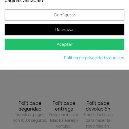
Consentimiento de cookies
páginas visitadas).
Forest diseñado por Ramón Esteve es un árbol
navideño de líneas limpias y depuradas, es decir,
Configurar
es un complemento navideño sobrio y elegante.
Este árbol está disponible en 3 tamaños
diferentes.
Rechazar
Color principal: Hielo.
Aceptar
Color de la luz: Varios.
Política de privacidad y cookies
PLAZO DE ENTREGA 15-20 DIAS LABORABLES.
Política de
Política de
Política de
seguridad
entrega
devolución
Nuestros pagos
Envío peninsular,
Tienes 24 horas
son 100% seguros.
Islas Baleares y
para hacer la
Portugal.
reclamación,