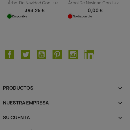
Árbol De Navidad Con Luz...
Árbol De Navidad Con Luz...
393,25 €
0,00 €
Disponible
No disponible
Facebook
Twitter
YouTube
Pinterest
Instagram
LinkedIn
PRODUCTOS

NUESTRA EMPRESA

SU CUENTA
