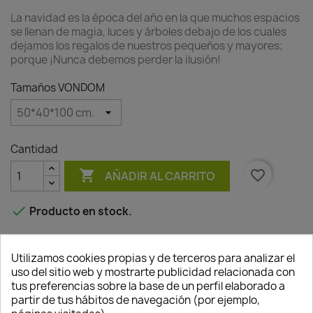
La navidad es la época del año en la que muchos espacios
se llenan de magia, luces y árboles debajo de los cuales
dejamos los regalos de nuestros pequeños y mayores;
porque ¡Nunca debemos perder la ilusión!
Tamaños VONDOM
Cantidad

favorite_border
AÑADIR AL CARRITO

Producto en stock.
Utilizamos cookies propias y de terceros para analizar el
uso del sitio web y mostrarte publicidad relacionada con
Descripción
Detalles del producto
tus preferencias sobre la base de un perfil elaborado a
partir de tus hábitos de navegación (por ejemplo,