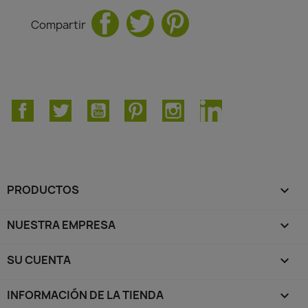
Compartir
Facebook
Twitter
YouTube
Pinterest
Instagram
LinkedIn
PRODUCTOS

NUESTRA EMPRESA

SU CUENTA

INFORMACIÓN DE LA TIENDA
keyboard_arrow_down