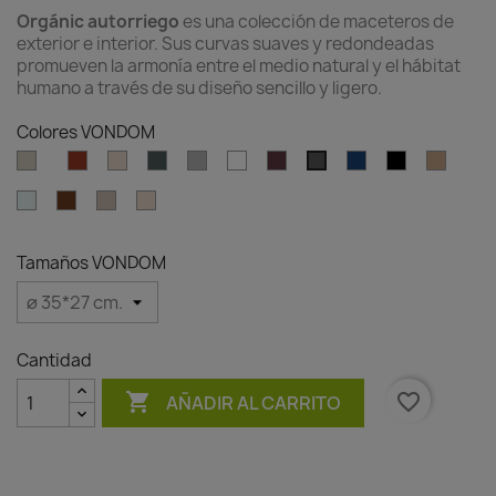
Orgánic autorriego
es una colección de maceteros de
exterior e interior. Sus curvas suaves y redondeadas
promueven la armonía entre el medio natural y el hábitat
humano a través de su diseño sencillo y ligero.
Colores VONDOM
Ecru
Clay
Cream
Green
Gray
White
Garnet
Blue
Black
Camel
Anthracite
Tortosa
Ice
Brown
Granite
Granite
effect
effect
ecru
cream
Tamaños VONDOM
Cantidad

favorite_border
AÑADIR AL CARRITO