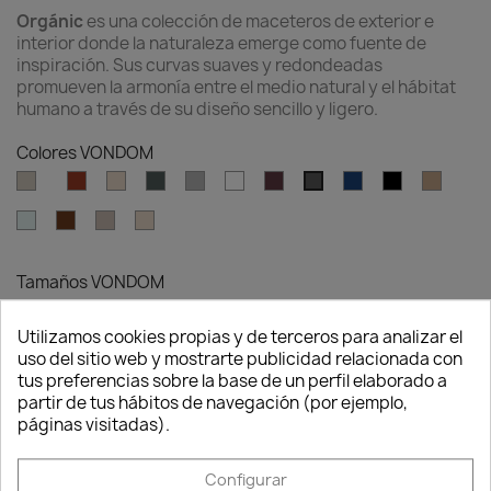
Orgánic
es una colección de maceteros de exterior e
interior donde la naturaleza emerge como fuente de
inspiración. Sus curvas suaves y redondeadas
promueven la armonía entre el medio natural y el hábitat
humano a través de su diseño sencillo y ligero.
Colores VONDOM
Ecru
Clay
Cream
Green
Gray
White
Garnet
Blue
Black
Camel
Anthracite
Tortosa
Ice
Brown
Granite
Granite
effect
effect
ecru
cream
Tamaños VONDOM
Utilizamos cookies propias y de terceros para analizar el
uso del sitio web y mostrarte publicidad relacionada con
Consentimiento de cookies
Cantidad
tus preferencias sobre la base de un perfil elaborado a
partir de tus hábitos de navegación (por ejemplo,

favorite_border
AÑADIR AL CARRITO
páginas visitadas).
Configurar