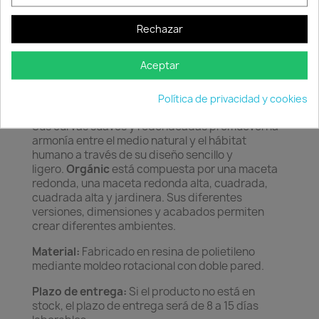
Rechazar
Descripción
Detalles del producto
Aceptar
Características: Orgánic
es una colección de
maceteros de exterior e interior donde la
Política de privacidad y cookies
naturaleza emerge como fuente de inspiración.
Sus curvas suaves y redondeadas promueven la
armonía entre el medio natural y el hábitat
humano a través de su diseño sencillo y
ligero.
Orgánic
está compuesta por una maceta
redonda, una maceta redonda alta, cuadrada,
cuadrada alta y jardinera. Sus diferentes
versiones, dimensiones y acabados permiten
crear diferentes ambientes.
Material:
Fabricado en resina de polietileno
mediante moldeo rotacional con doble pared.
Plazo de entrega:
Si el producto no está en
stock, el plazo de entrega será de 8 a 15 días