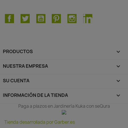
Facebook
Twitter
YouTube
Pinterest
Instagram
LinkedIn
PRODUCTOS

NUESTRA EMPRESA

SU CUENTA

INFORMACIÓN DE LA TIENDA
keyboard_arrow_down
Paga a plazos en Jardinería Kuka con seQura
Tienda desarrollada por Garber.es