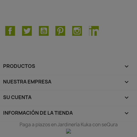
Facebook
Twitter
YouTube
Pinterest
Instagram
LinkedIn
PRODUCTOS

NUESTRA EMPRESA

SU CUENTA

INFORMACIÓN DE LA TIENDA
keyboard_arrow_down
Paga a plazos en Jardinería Kuka con seQura