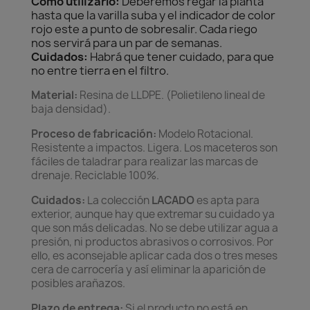
Como utilizarlo:
Deberemos regar la planta
hasta que la varilla suba y el indicador de color
rojo este a punto de sobresalir. Cada riego
nos servirá para un par de semanas.
Cuidados:
Habrá que tener cuidado, para que
no entre tierra en el filtro.
Material:
Resina de LLDPE. (Polietileno lineal de
baja densidad).
Proceso de fabricación:
Modelo Rotacional.
Resistente a impactos. Ligera. Los maceteros son
fáciles de taladrar para realizar las marcas de
drenaje. Reciclable 100%.
Cuidados:
La colección
LACADO
es apta para
exterior, aunque hay que extremar su cuidado ya
que son más delicadas. No se debe utilizar agua a
presión, ni productos abrasivos o corrosivos. Por
ello, es aconsejable aplicar cada dos o tres meses
cera de carrocería y así eliminar la aparición de
posibles arañazos.
Plazo de entrega:
Si el producto no está en