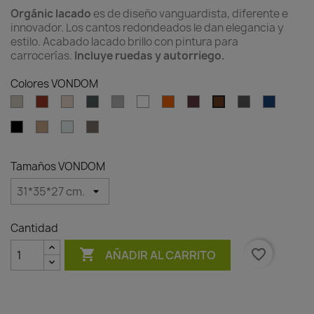
Orgánic lacado
es de diseño vanguardista, diferente e
innovador. Los cantos redondeados le dan elegancia y
estilo. Acabado lacado brillo con pintura para
carrocerías.
Incluye ruedas y autorriego.
Colores VONDOM
Ecru
Clay
Cream
Green
Gray
White
Ambar
Garnet
Anthracite
Blue
Brown
clear
Black
Camel
Ice
Tortora
Tamaños VONDOM
Cantidad

favorite_border
AÑADIR AL CARRITO