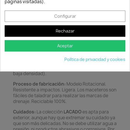
Consentimiento de cookies
páginas visitadas).
Descripción
Detalles del producto
Configurar
Características:
Orgánic lacado es de diseño
vanguardista, diferente e innovador. Los cantos
Rechazar
redondeados le dan elegancia y estilo. Gracias al
acabado lacado los colores son mucho más vivos
y brillantes, transmitiendo calidad y elegancia al
Aceptar
conjunto. Acabado lacado brillo con pintura para
carrocerías.
Política de privacidad y cookies
Material:
Resina de LLDPE. (Polietileno lineal de
baja densidad).
Proceso de fabricación:
Modelo Rotacional.
Resistente a impactos. Ligera. Los maceteros son
fáciles de taladrar para realizar las marcas de
drenaje. Reciclable 100%.
Cuidados:
La colección
LACADO
es apta para
exterior, aunque hay que extremar su cuidado ya
que son más delicadas. No se debe utilizar agua a
presión, ni productos abrasivos o corrosivos. Por