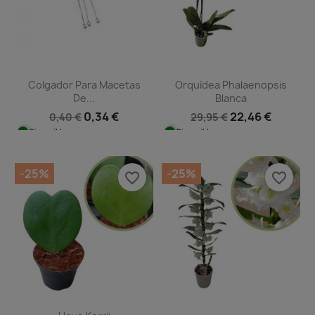
Colgador Para Macetas
Orquídea Phalaenopsis
De...
Blanca
0,34 €
22,46 €
0,40 €
29,95 €
Disponible
Disponible
-25%
-25%
favorite_border
favorite_border