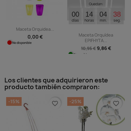
Quedan:
00
14
04
37
días
horas
min.
seg.
Maceta Orquidea...
Maceta Orquídea
0,00 €
EPIFHYTA...
No disponible
9,86 €
10,95 €
Disponible
Los clientes que adquirieron este
producto también compraron:
-15%
-25%
favorite_border
favorite_border