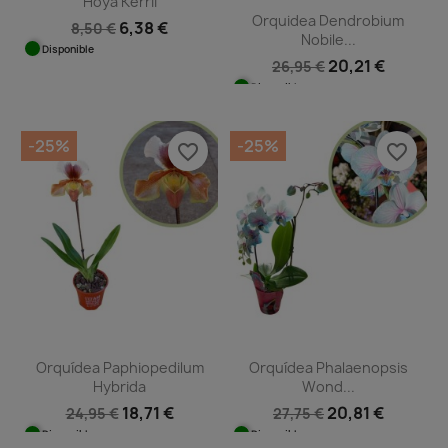
Hoya Kerrii
Orquidea Dendrobium
6,38 €
8,50 €
Nobile...
Disponible
20,21 €
26,95 €
Disponible
-25%
-25%
favorite_border
favorite_border
Orquídea Paphiopedilum
Orquídea Phalaenopsis
Hybrida
Wond...
18,71 €
20,81 €
24,95 €
27,75 €
Disponible
Disponible