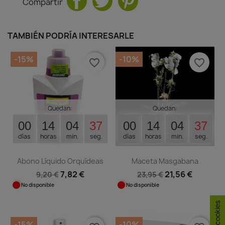
Compartir
TAMBIÉN PODRÍA INTERESARLE
-15%
-10%
favorite_border
favorite_border
Quedan:
Quedan:
00
14
04
37
00
14
04
37
días
horas
min.
seg.
días
horas
min.
seg.
Abono Líquido Orquídeas
Maceta Masgabana
7,82 €
21,56 €
9,20 €
23,95 €
No disponible
No disponible
-15%
-10%