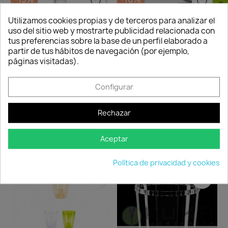
Consentimiento de cookies
favorite_border
favorite_border
Utilizamos cookies propias y de terceros para analizar el
uso del sitio web y mostrarte publicidad relacionada con
tus preferencias sobre la base de un perfil elaborado a
Quedan:
partir de tus hábitos de navegación (por ejemplo,
Quedan:
páginas visitadas).
00
14
04
37
00
14
04
37
días
horas
min.
seg.
Configurar
días
horas
min.
seg.
Abono Líquido Vitavid...
Maceta Orquidea Adel
Rechazar
9,52 €
11,20 €
HOBBY...
Disponible
18,19 €
20,21 €
Aceptar
No disponible
Política de privacidad y cookies
FUERA DE STOCK
-10%
favorite_border
favorite_border