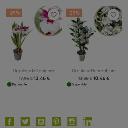
-25%
-25%
favorite_border
favorite_border
Orquídea Miltoniopsis
Orquidea Dendrobium
13,46 €
10,46 €
17,95 €
13,95 €
Disponible
Disponible
Facebook
Twitter
YouTube
Pinterest
Instagram
LinkedIn