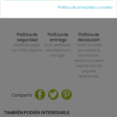
Política de privacidad y cookies
Política de
Política de
Política de
seguridad
entrega
devolución
Nuestros pagos
Envío peninsular,
Tienes 24 horas
son 100% seguros.
Islas Baleares y
para hacer la
Portugal.
reclamación,
siempre y cuando
adjunte foto del
paquete
deteriorado.
Compartir
TAMBIÉN PODRÍA INTERESARLE