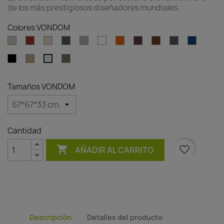
de los más prestigiosos diseñadores mundiales.
Colores VONDOM
Ecru
Clay
Cream
Green
Gray
White
Ambar
Garnet
Brown
Anthracite
Blue
clear
Black
Camel
Tortora
Ice
Tamaños VONDOM
Cantidad

favorite_border
AÑADIR AL CARRITO
Descripción
Detalles del producto