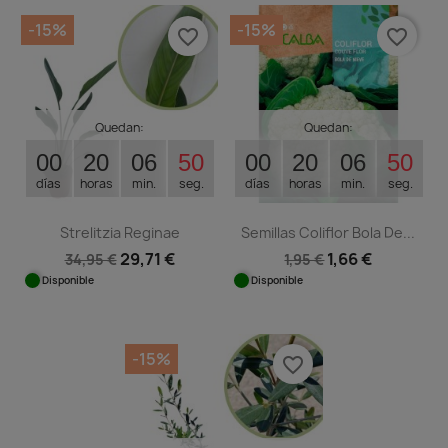
-15%
-15%
favorite_border
favorite_border
Quedan:
Quedan:
00
20
06
50
00
20
06
50
días
horas
min.
seg.
días
horas
min.
seg.
Strelitzia Reginae
Semillas Coliflor Bola De...
29,71 €
1,66 €
34,95 €
1,95 €
Disponible
Disponible
-15%
favorite_border