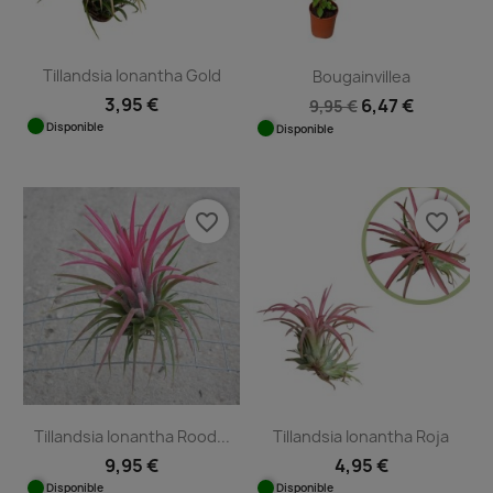
Tillandsia Ionantha Gold
Bougainvillea
3,95 €
6,47 €
9,95 €
Disponible
Disponible
favorite_border
favorite_border
Tillandsia Ionantha Rood...
Tillandsia Ionantha Roja
9,95 €
4,95 €
Disponible
Disponible