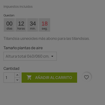
Impuestos incluidos
Quedan:
00
12
34
17
días
horas
min.
seg.
Tillandsia usneoides más abono para las tillandsias.
Tamaño plantas de aire
Cantidad

favorite_border
AÑADIR AL CARRITO