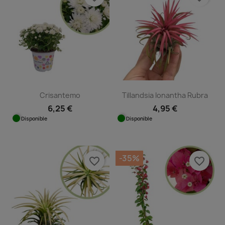
Crisantemo
Tillandsia Ionantha Rubra
6,25 €
4,95 €
Disponible
Disponible
-35%
favorite_border
favorite_border