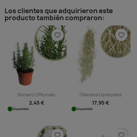
Los clientes que adquirieron este
producto también compraron:
favorite_border
favorite_border
Romero Officinalis
Tillandsia Usneoides
2,45 €
17,95 €
Disponible
Disponible
favorite_border
favorite_border