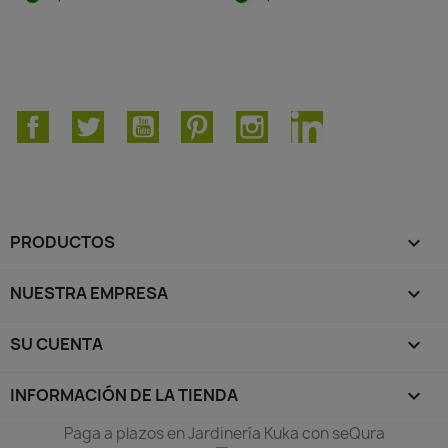
Facebook
Twitter
YouTube
Pinterest
Instagram
LinkedIn
PRODUCTOS

NUESTRA EMPRESA

SU CUENTA

INFORMACIÓN DE LA TIENDA
keyboard_arrow_down
Paga a plazos en Jardinería Kuka con seQura