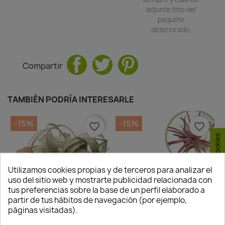
adjunte foto del
paquete
deteriorado.
Compartir
TAMBIÉN PODRÍA INTERESARLE
-15%
-15%
favorite_border
favorite_border
Consentimiento de cookies
Utilizamos cookies propias y de terceros para analizar el
Quedan:
Quedan:
uso del sitio web y mostrarte publicidad relacionada con
00
12
34
17
00
12
34
17
tus preferencias sobre la base de un perfil elaborado a
partir de tus hábitos de navegación (por ejemplo,
días
horas
min.
seg.
días
horas
min.
seg.
páginas visitadas).