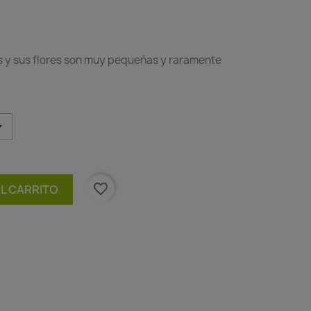
ces y sus flores son muy pequeñas y raramente
favorite_border
AL CARRITO