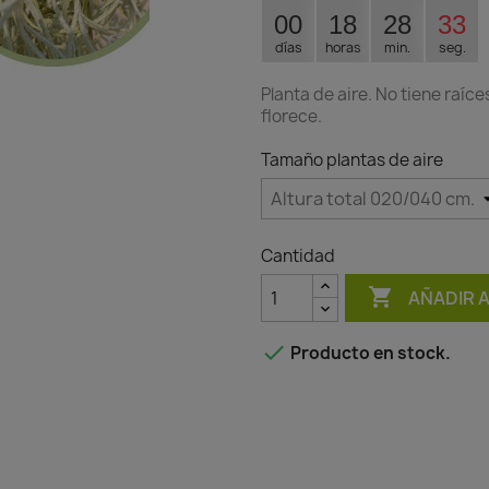
00
18
28
33
días
horas
min.
seg.
Planta de aire. No tiene raí
florece.
Tamaño plantas de aire
Cantidad

AÑADIR 

Producto en stock.