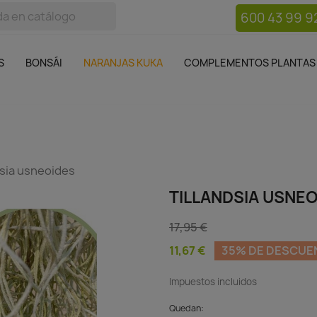
600 43 99 9
bos
Bonsái
Macetas
Complementos plantas
Mue

S
BONSÁI
NARANJAS KUKA
COMPLEMENTOS PLANTAS
dsia usneoides
TILLANDSIA USNE
17,95 €
11,67 €
35% DE DESCUE
Impuestos incluidos
Quedan: