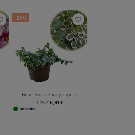
Vista rápida

-25%
e_border
favorite_border
Ficus Pumila Sunny Repens
5,81 €
7,75 €
Disponible
Vista rápida
