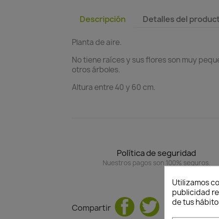
Descripción
Detalles del produc
Planta de aire.
No tiene raíces y sus flores son muy pequ
otros árboles.
Altura entre 40 y 60 cm.
Política de seguridad
Nuestros pagos son 100% seguros.
Utilizamos co
publicidad re
de tus hábito
Compartir