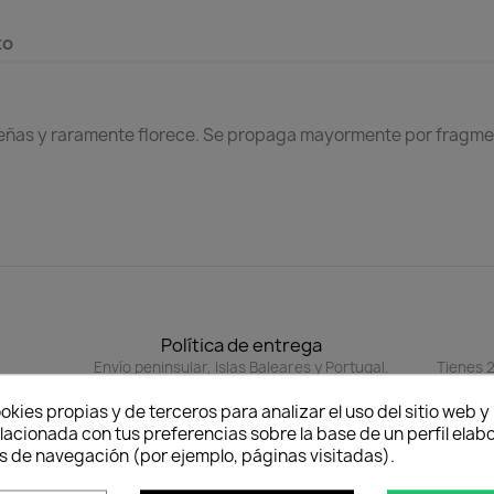
to
eñas y raramente florece. Se propaga mayormente por fragmento
Política de entrega
Envío peninsular, Islas Baleares y Portugal.
Tienes 2
cuan
okies propias y de terceros para analizar el uso del sitio web 
lacionada con tus preferencias sobre la base de un perfil elabo
s de navegación (por ejemplo, páginas visitadas).