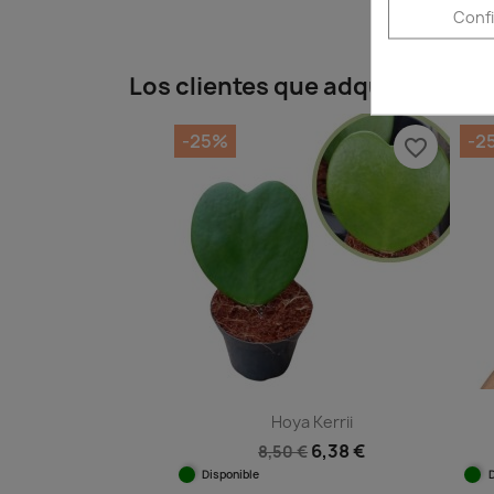
Conf
Los clientes que adquirieron 
-25%
-2
favorite_border
Hoya Kerrii
6,38 €
8,50 €
Disponible