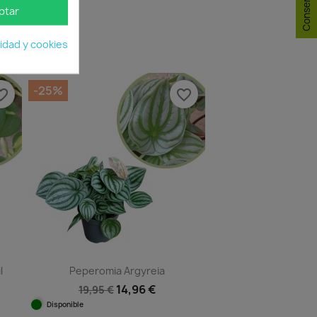
ptar
cidad y cookies
-25%
e_border
favorite_border
l
Peperomia Argyreia
14,96 €
19,95 €
Disponible