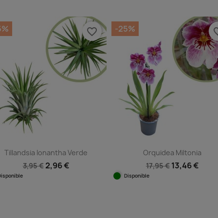
Vista rápida
Vista rápida


5%
-25%
favorite_border
favorit
Tillandsia Ionantha Verde
Orquidea Miltonia
2,96 €
13,46 €
3,95 €
17,95 €
Disponible
Disponible
Vista rápida
Vista rápida

