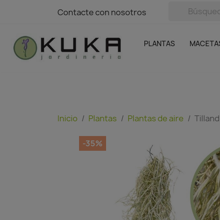
avigation
Contacte con nosotros
Contacte con nosotros
Plantas
Naranjas Kuka
Casa y Jardín
Semillas y bul
Ofertas
SIN GASTOS DE ENVÍO
PLANTAS
MACETA
Inicio
Plantas
Plantas de aire
Tillan
-35%