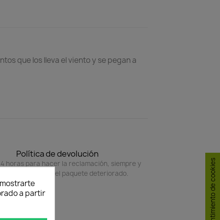
s que los lleva el viento y se pegan a
Política de devolución
Consentimiento de cookies
4 horas para hacer la reclamación, siempre y
do adjunte foto del paquete deteriorado.
y mostrarte
rado a partir