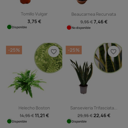
Tomillo Vulgar
Beaucarnea Recurvata
3,75 €
7,46 €
9,95 €
Disponible
No disponible
-25%
-25%
favorite_border
favorite_border
Helecho Boston
Sansevieria Trifasciata...
11,21 €
22,46 €
14,95 €
29,95 €
Disponible
Disponible