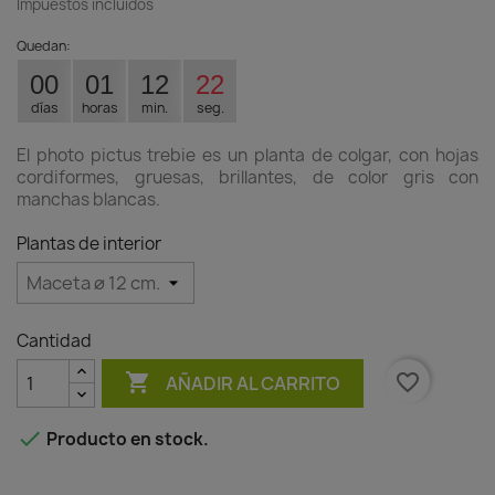
Impuestos incluidos
Quedan:
00
01
12
21
días
horas
min.
seg.
El photo pictus trebie es un planta de colgar, con hojas
cordiformes, gruesas, brillantes, de color gris con
manchas blancas.
Plantas de interior
Cantidad

favorite_border
AÑADIR AL CARRITO

Producto en stock.