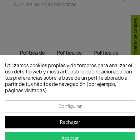
suprima las hojas marchitas.
Consentimiento de cookies
Política de
Política de
Política de
seguridad
entrega
devolución
Utilizamos cookies propias y de terceros para analizar el
Nuestros pagos
Envío peninsular,
Tienes 24 horas
uso del sitio web y mostrarte publicidad relacionada con
son 100% seguros.
Islas Baleares y
para hacer la
tus preferencias sobre la base de un perfil elaborado a
Portugal.
reclamación,
partir de tus hábitos de navegación (por ejemplo,
siempre y cuando
páginas visitadas).
adjunte foto del
paquete
deteriorado.
Configurar
Rechazar
Compartir
Aceptar