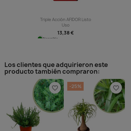
Triple Acción AFIDOR Listo
Uso
13,38 €
Disponible
Los clientes que adquirieron este
producto también compraron:
-25%
favorite_border
favorite_border