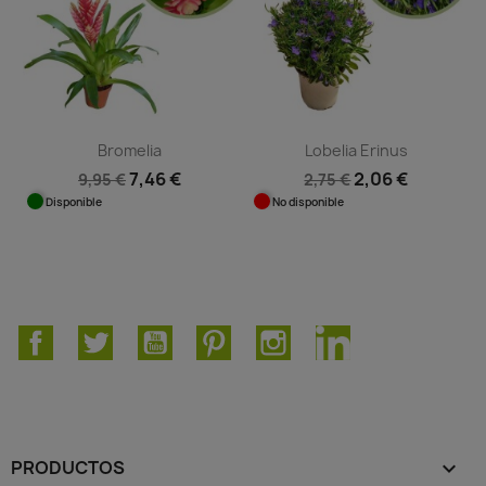
Bromelia
Lobelia Erinus
7,46 €
2,06 €
9,95 €
2,75 €
Disponible
No disponible
Facebook
Twitter
YouTube
Pinterest
Instagram
LinkedIn
PRODUCTOS
