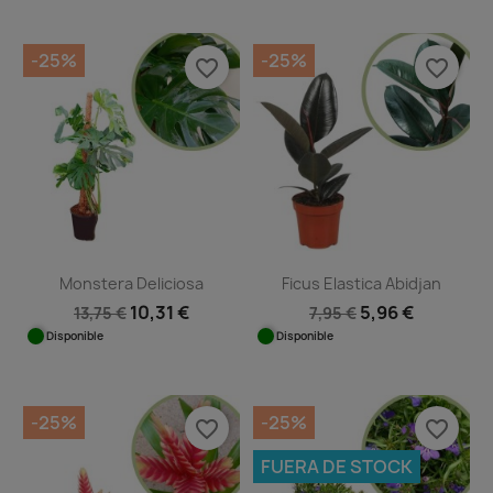
-25%
-25%
favorite_border
favorite_border
Monstera Deliciosa
Ficus Elastica Abidjan
10,31 €
5,96 €
13,75 €
7,95 €
Disponible
Disponible
-25%
-25%
favorite_border
favorite_border
FUERA DE STOCK