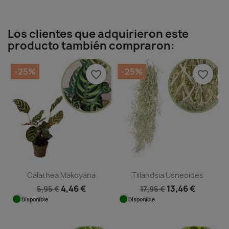
Los clientes que adquirieron este
producto también compraron:
-25%
-25%
favorite_border
favorite_border
Calathea Makoyana
Tillandsia Usneoides
4,46 €
13,46 €
5,95 €
17,95 €
Disponible
Disponible