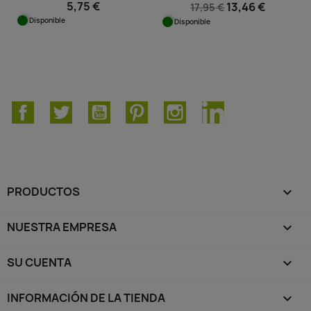
5,75 €
13,46 €
17,95 €
Disponible
Disponible
Facebook
Twitter
YouTube
Pinterest
Instagram
LinkedIn
PRODUCTOS

NUESTRA EMPRESA

SU CUENTA

INFORMACIÓN DE LA TIENDA
keyboard_arrow_down