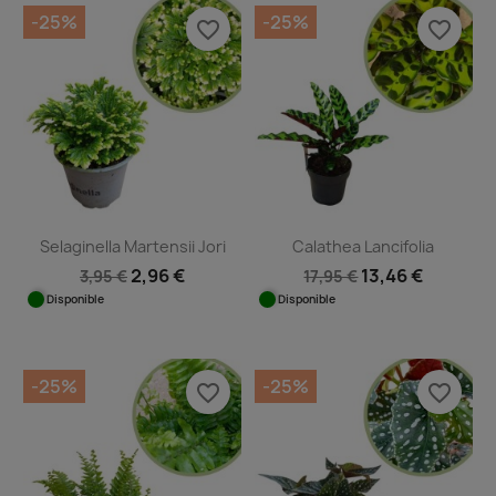
-25%
-25%
favorite_border
favorite_border
Selaginella Martensii Jori
Calathea Lancifolia
2,96 €
13,46 €
3,95 €
17,95 €
Disponible
Disponible
-25%
-25%
favorite_border
favorite_border