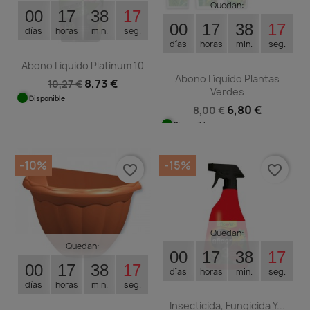
Quedan:
00
17
38
17
00
17
38
17
días
horas
min.
seg.
días
horas
min.
seg.
Abono Líquido Platinum 10
Abono Líquido Plantas
8,73 €
10,27 €
Verdes
Disponible
6,80 €
8,00 €
Disponible
-10%
-15%
favorite_border
favorite_border
Quedan:
Quedan:
00
17
38
17
00
17
38
17
días
horas
min.
seg.
días
horas
min.
seg.
Insecticida, Fungicida Y...