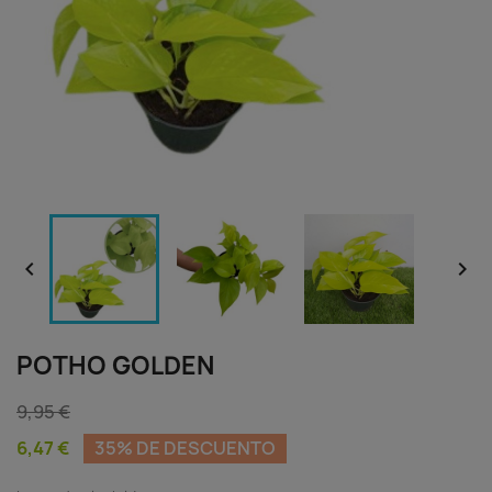


POTHO GOLDEN
9,95 €
6,47 €
35% DE DESCUENTO