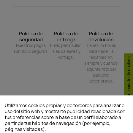
Política de
Política de
Política de
seguridad
entrega
devolución
Nuestros pagos
Envío peninsular,
Tienes 24 horas
son 100% seguros.
Islas Baleares y
para hacer la
Portugal.
reclamación,
Consentimiento de cookies
siempre y cuando
adjunte foto del
paquete
deteriorado.
Compartir
Utilizamos cookies propias y de terceros para analizar el
uso del sitio web y mostrarte publicidad relacionada con
tus preferencias sobre la base de un perfil elaborado a
TAMBIÉN PODRÍA INTERESARLE
partir de tus hábitos de navegación (por ejemplo,
páginas visitadas).