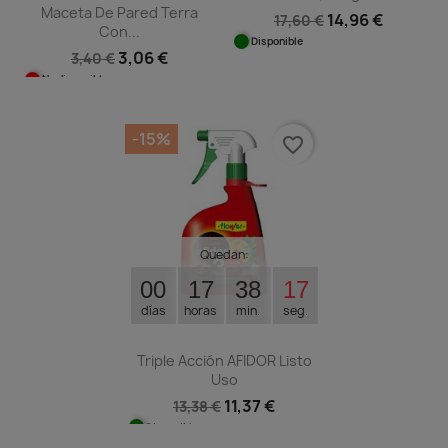
Maceta De Pared Terra
14,96 €
17,60 €
Con...
Disponible
3,06 €
3,40 €
No disponible
-15%
favorite_border
Quedan:
00
17
38
17
días
horas
min.
seg.
Triple Acción AFIDOR Listo
Uso
11,37 €
13,38 €
Disponible