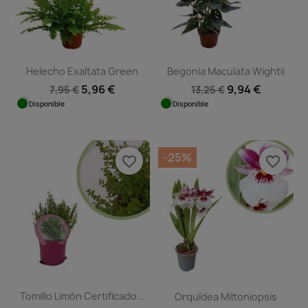
Helecho Exaltata Green
Begonia Maculata Wightii
5,96 €
9,94 €
7,95 €
13,25 €
Disponible
Disponible
-25%
favorite_border
favorite_border
Tomillo Limón Certificado...
Orquídea Miltoniopsis