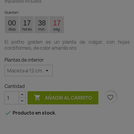
Impuestos incluidos
Quedan:
00
17
38
17
días
horas
min.
seg.
El potho golden es un planta de colgar, con hojas
cordiformes, de color amarillo oro.
Plantas de interior
Cantidad

favorite_border
AÑADIR AL CARRITO

Producto en stock.