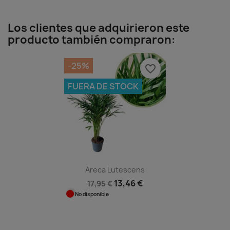
Los clientes que adquirieron este
producto también compraron:
-25%
favorite_border
FUERA DE STOCK
Areca Lutescens
13,46 €
17,95 €
No disponible