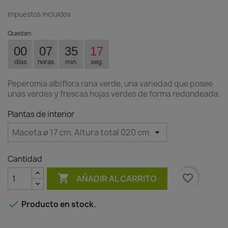
Impuestos incluidos
Quedan:
00
07
35
17
días
horas
min.
seg.
Peperomia albiflora rana verde, una variedad que posee
unas verdes y frescas hojas verdes de forma redondeada.
Plantas de interior
Cantidad

favorite_border
AÑADIR AL CARRITO

Producto en stock.