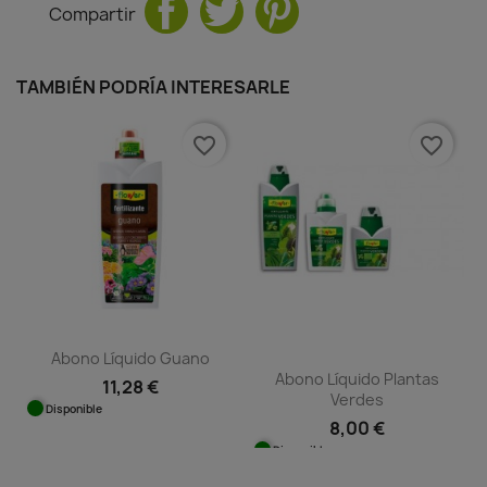
Compartir
TAMBIÉN PODRÍA INTERESARLE
favorite_border
favorite_border
Abono Líquido Guano
Abono Líquido Plantas
11,28 €
Verdes
Disponible
8,00 €
Disponible