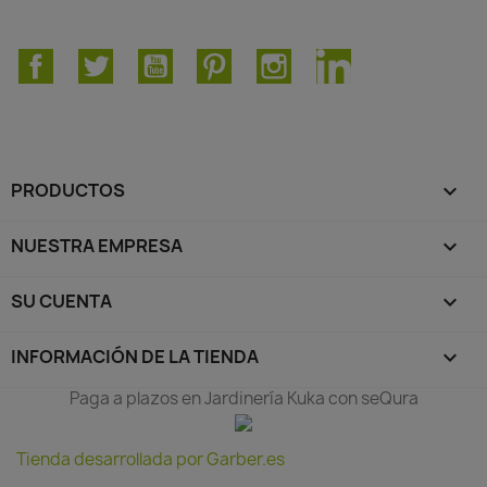
Facebook
Twitter
YouTube
Pinterest
Instagram
LinkedIn
PRODUCTOS

NUESTRA EMPRESA

SU CUENTA

INFORMACIÓN DE LA TIENDA
keyboard_arrow_down
Paga a plazos en Jardinería Kuka con seQura
Tienda desarrollada por Garber.es