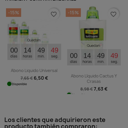
-15%
-15%
favorite_border
favorite_border
Quedan:
Quedan:
00
14
49
48
00
14
49
48
días
horas
min.
seg.
días
horas
min.
seg.
Abono Liquido Universal
Abono Líquido Cactus Y
6,50 €
7,65 €
Crasas
Disponible
7,63 €
8,98 €
Disponible
Los clientes que adquirieron este
producto también compraron: