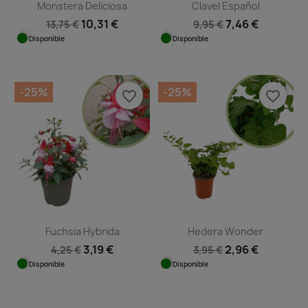
Monstera Deliciosa
Clavel Español
10,31 €
7,46 €
13,75 €
9,95 €
Disponible
Disponible
-25%
-25%
favorite_border
favorite_border
Fuchsia Hybrida
Hedera Wonder
3,19 €
2,96 €
4,25 €
3,95 €
Disponible
Disponible