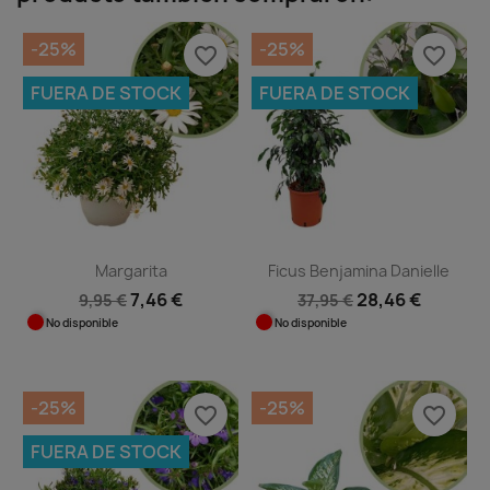
-25%
-25%
favorite_border
favorite_border
FUERA DE STOCK
FUERA DE STOCK
Margarita
Ficus Benjamina Danielle
7,46 €
28,46 €
9,95 €
37,95 €
No disponible
No disponible
-25%
-25%
favorite_border
favorite_border
FUERA DE STOCK