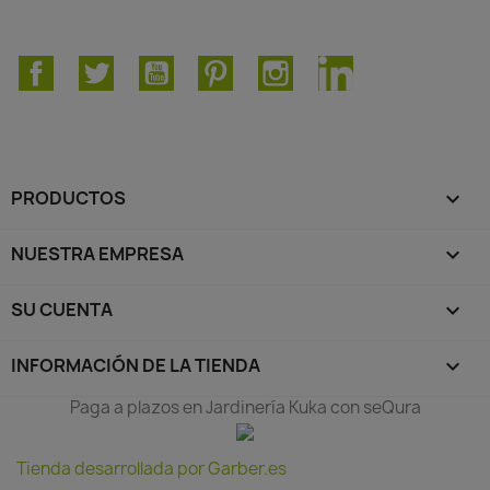
Facebook
Twitter
YouTube
Pinterest
Instagram
LinkedIn
PRODUCTOS

NUESTRA EMPRESA

SU CUENTA

INFORMACIÓN DE LA TIENDA
keyboard_arrow_down
Paga a plazos en Jardinería Kuka con seQura
Tienda desarrollada por Garber.es