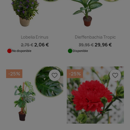
Lobelia Erinus
Dieffenbachia Tropic
2,06 €
29,96 €
2,75 €
39,95 €
No disponible
Disponible
-25%
-25%
favorite_border
favorite_border