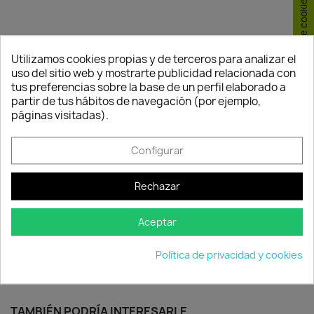
Consentimiento de cookies
Utilizamos cookies propias y de terceros para analizar el
uso del sitio web y mostrarte publicidad relacionada con
tus preferencias sobre la base de un perfil elaborado a
partir de tus hábitos de navegación (por ejemplo,
Política de
Política de
Política de
páginas visitadas).
seguridad
entrega
devolución
Nuestros pagos
Envío peninsular,
Tienes 24 horas
son 100% seguros.
Islas Baleares y
para hacer la
Configurar
Portugal.
reclamación,
siempre y cuando
Rechazar
adjunte foto del
paquete
deteriorado.
Aceptar
Política de privacidad y cookies
Compartir
TAMBIÉN PODRÍA INTERESARLE