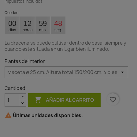
Impuestos incluidos
Quedan:
00
12
59
48
días
horas
min.
seg.
La dracena se puede cultivar dentro de casa, siempre y
cuando este situada en un lugar bien iluminado.
Plantas de interior
Cantidad

favorite_border
AÑADIR AL CARRITO

Últimas unidades disponibles.