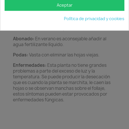
es suficiente si el substrato esta ligeramente
Aceptar
húmedo.
Cuidados:
Las hojas manchadas por el polvo se
Política de privacidad y cookies
pueden limpiar con un trapo húmedo o bien con
abrillantadores foliares, pero sin abusar.
Abonado:
En verano es aconsejable añadir al
agua fertilizante líquido.
Podas:
Vasta con eliminar las hojas viejas.
Enfermedades:
Esta planta no tiene grandes
problemas a parte del exceso de luz y la
temperatura. Se puede producir la desecación
que es cuando la planta se marchita, le caen las
hojas o se observan manchas sobre el follaje,
estos síntomas pueden estar provocados por
enfermedades fúngicas.