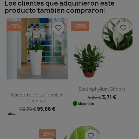
Los clientes que adquirieron este
producto también compraron:
-15%
-25%
favorite_border
favorite_border
Spathiphyllum Chopin
Macetero Delta Premium
3,71 €
4,95 €
Lechuza
Disponible
95,86 €
112,78 €
Disponible
-25%
favorite_border