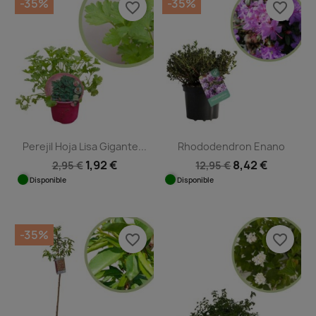
-35%
-35%
favorite_border
favorite_border
Perejil Hoja Lisa Gigante...
Rhododendron Enano
1,92 €
8,42 €
2,95 €
12,95 €
Disponible
Disponible
-35%
favorite_border
favorite_border