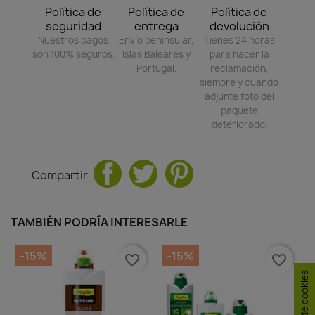
Política de
Política de
Política de
seguridad
entrega
devolución
Nuestros pagos
Envío peninsular,
Tienes 24 horas
son 100% seguros.
Islas Baleares y
para hacer la
Portugal.
reclamación,
siempre y cuando
adjunte foto del
paquete
deteriorado.
Compartir
TAMBIÉN PODRÍA INTERESARLE
-15%
-15%
favorite_border
favorite_border