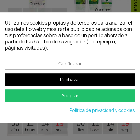
Consentimiento de cookies
Quedan:
Quedan:
00
11
14
19
00
11
14
19
días
horas
min.
seg.
Utilizamos cookies propias y de terceros para analizar el
días
horas
min.
seg.
uso del sitio web y mostrarte publicidad relacionada con
tus preferencias sobre la base de un perfil elaborado a
Abono Líquido Guano
partir de tus hábitos de navegación (por ejemplo,
Abono Líquido Plantas
9,59 €
11,28 €
páginas visitadas).
Verdes
Disponible
6,80 €
8,00 €
Configurar
Disponible
Rechazar
-10%
-15%
favorite_border
favorite_border
Aceptar
Política de privacidad y cookies
Quedan:
Quedan:
00
11
14
19
00
11
14
19
días
horas
min.
seg.
días
horas
min.
seg.