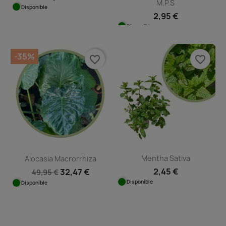
M.P.S
Disponible
2,95 €
Disponible
-35%
favorite_border
favorite_border
Mentha Sativa
Alocasia Macrorrhiza
2,45 €
32,47 €
49,95 €
Disponible
Disponible