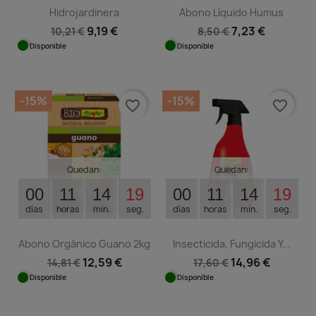
Hidrojardinera
Abono Líquido Humus
9,19 €
7,23 €
10,21 €
8,50 €
Disponible
Disponible
-15%
-15%
favorite_border
favorite_border
Quedan:
Quedan:
00
11
14
19
00
11
14
19
días
horas
min.
seg.
días
horas
min.
seg.
Abono Orgánico Guano 2kg
Insecticida, Fungicida Y...
12,59 €
14,96 €
14,81 €
17,60 €
Disponible
Disponible