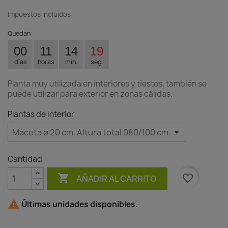
Impuestos incluidos
Quedan:
00
11
14
19
días
horas
min.
seg.
Planta muy utilizada en interiores y tiestos, también se
puede utilizar para exterior en zonas cálidas.
Plantas de interior
Cantidad

favorite_border
AÑADIR AL CARRITO

Últimas unidades disponibles.