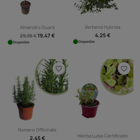
Verbena Hybrida
Almendro Guara
4,25 €
19,47 €
29,95 €
Disponible
Disponible
favorite_border
favorite_border
Romero Officinalis
Hierba Luisa Certificado
2,45 €