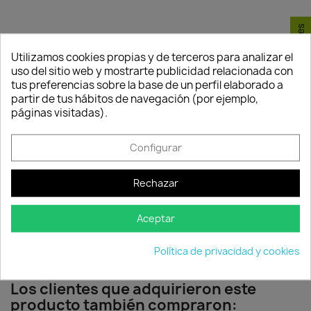
Consentimiento de cookies
Política de
Política de
Política de
Utilizamos cookies propias y de terceros para analizar el
seguridad
entrega
devolución
uso del sitio web y mostrarte publicidad relacionada con
tus preferencias sobre la base de un perfil elaborado a
Nuestros pagos
Envío peninsular,
Tienes 24 horas
partir de tus hábitos de navegación (por ejemplo,
son 100% seguros.
Islas Baleares y
para hacer la
páginas visitadas).
Portugal.
reclamación,
siempre y cuando
adjunte foto del
Configurar
paquete
deteriorado.
Rechazar
Compartir
Aceptar
Política de privacidad y cookies
Los clientes que adquirieron este
producto también compraron: