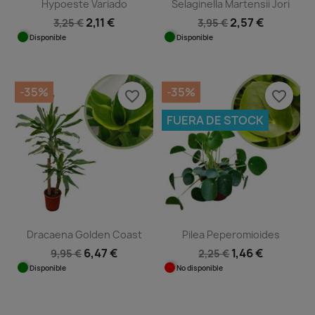
Hypoeste Variado
Selaginella Martensii Jori
2,11 €
2,57 €
3,25 €
3,95 €
Disponible
Disponible
-35%
-35%
favorite_border
favorite_border
FUERA DE STOCK
Dracaena Golden Coast
Pilea Peperomioides
6,47 €
1,46 €
9,95 €
2,25 €
Disponible
No disponible