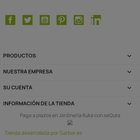
Facebook
Twitter
YouTube
Pinterest
Instagram
LinkedIn
PRODUCTOS

NUESTRA EMPRESA

SU CUENTA

INFORMACIÓN DE LA TIENDA
keyboard_arrow_down
Paga a plazos en Jardinería Kuka con seQura
Tienda desarrollada por Garber.es