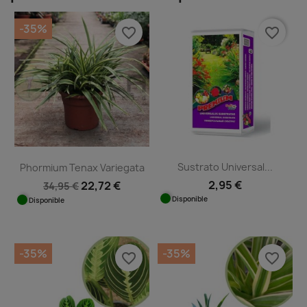
-35%
favorite_border
favorite_border
Sustrato Universal...
Phormium Tenax Variegata
2,95 €
22,72 €
34,95 €
Disponible
Disponible
-35%
-35%
favorite_border
favorite_border