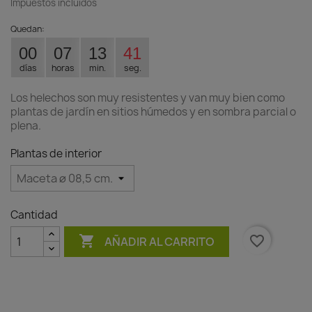
Impuestos incluidos
Quedan:
00
07
13
41
días
horas
min.
seg.
Los helechos son muy resistentes y van muy bien como
plantas de jardín en sitios húmedos y en sombra parcial o
plena.
Plantas de interior
Cantidad

favorite_border
AÑADIR AL CARRITO