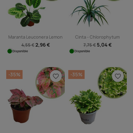
Maranta Leuconera Lemon
Cinta - Chlorophytum
2,96 €
5,04 €
4,55 €
7,75 €
Disponible
Disponible
-35%
-35%
favorite_border
favorite_border