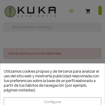
shopping_cart
earch



(0)
menu
shopping_cart
Este producto ya no esta disponible.
No hay productos disponibles
Utilizamos cookies propias y de terceros para analizar el
uso del sitio web y mostrarte publicidad relacionada con
¡Estate atento! Próximamente se añadirán más
tus preferencias sobre la base de un perfil elaborado a
productos.
partir de tus hábitos de navegación (por ejemplo,
páginas visitadas).
search
Configurar