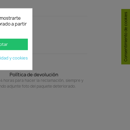
Consentimiento de cookies
y mostrarte
rado a partir
ptar
cidad y cookies
Política de devolución
4 horas para hacer la reclamación, siempre y
do adjunte foto del paquete deteriorado.