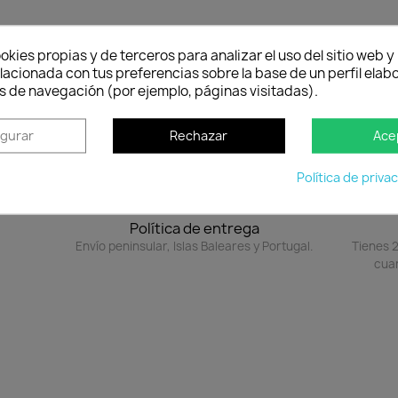
to
okies propias y de terceros para analizar el uso del sitio web 
lacionada con tus preferencias sobre la base de un perfil elabo
s de navegación (por ejemplo, páginas visitadas).
igurar
Rechazar
Ace
Política de priva
Política de entrega
Envío peninsular, Islas Baleares y Portugal.
Tienes 2
cuan