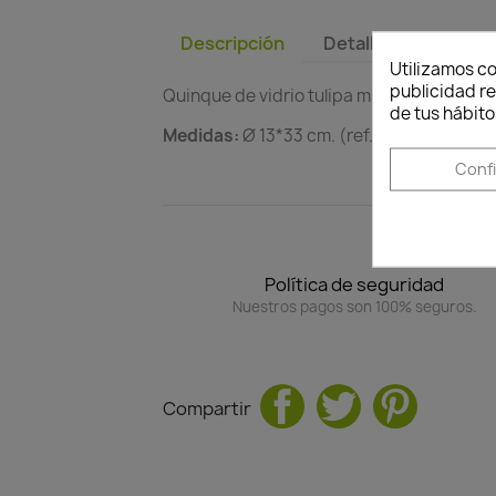
Descripción
Detalles del produc
Utilizamos co
publicidad re
Quinque de vidrio tulipa máquina
de tus hábito
Medidas:
Ø 13*33 cm. (ref. CA533)
Conf
Política de seguridad
Nuestros pagos son 100% seguros.
Compartir