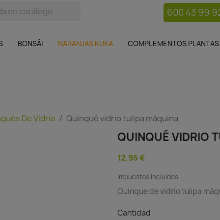
600 43 99 9
bos
Bonsái
Macetas
Complementos plantas
Mue

S
BONSÁI
NARANJAS KUKA
COMPLEMENTOS PLANTAS
qués De Vidrio
Quinqué vidrio tulipa máquina
QUINQUÉ VIDRIO 
12,95 €
Impuestos incluidos
Quinque de vidrio tulipa máq
Cantidad