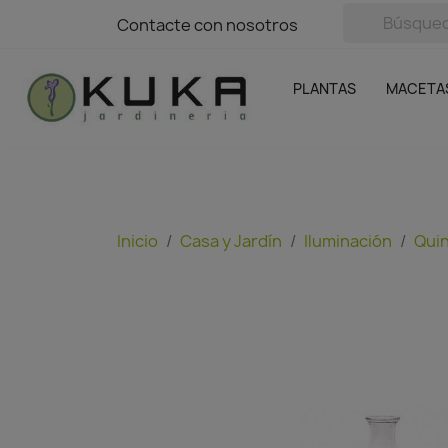
avigation
Contacte con nosotros
Contacte con nosotros
Plantas
Naranjas Kuka
Casa y Jardín
Semillas y bul
Ofertas
SIN GASTOS DE ENVÍO
PLANTAS
MACETA
Inicio
Casa y Jardín
Iluminación
Quin