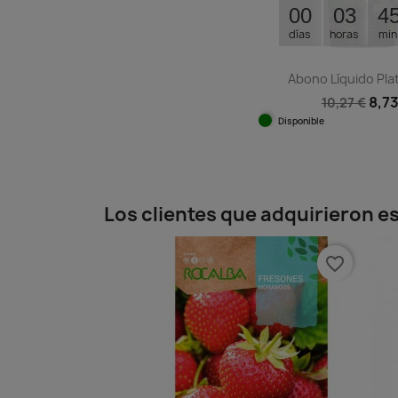
00
03
4
días
horas
min
Abono Líquido Pla
8,73
10,27 €
Disponible
Vista ráp

Los clientes que adquirieron 
favorite_border