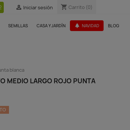
shopping_cart
shopping_cart
2


Carrito
Carrito
(0)
(0)
Iniciar sesión
Iniciar sesión
bles Jardín
Paquetes de productos
Outlet
park
SEMILLAS
CASA Y JARDÍN
NAVIDAD
BLOG
search
unta blanca
TO MEDIO LARGO ROJO PUNTA
NTO