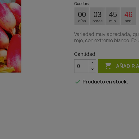
Quedan:
00
03
45
45
días
horas
min.
seg.
Variedad muy apreciada, que
rojo, con extremo blanco. Foll
Cantidad

AÑADIR 

Producto en stock.