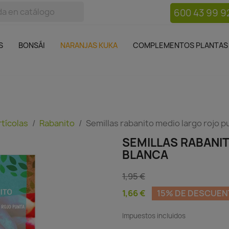
600 43 99 9
bos
Bonsái
Macetas
Complementos plantas
Mue

S
BONSÁI
NARANJAS KUKA
COMPLEMENTOS PLANTAS
rtícolas
Rabanito
Semillas rabanito medio largo rojo p
SEMILLAS RABANI
BLANCA
1,95 €
1,66 €
15% DE DESCUE
Impuestos incluidos