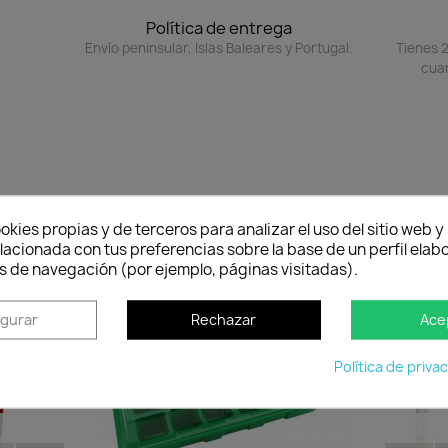
Política de entrega
Envío peninsular, Islas Baleares y Portugal.
Tienes 2
cuan
okies propias y de terceros para analizar el uso del sitio web 
lacionada con tus preferencias sobre la base de un perfil elabo
s de navegación (por ejemplo, páginas visitadas).
-15%
favorite_border
favorite_border
igurar
Rechazar
Ace
Política de priva