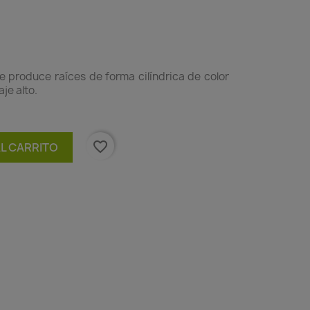
 produce raíces de forma cilíndrica de color
aje alto.
favorite_border
AL CARRITO