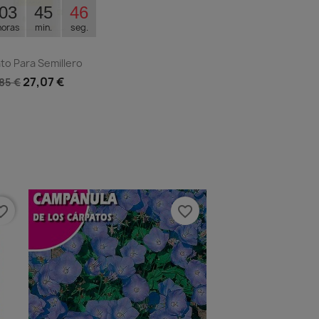
03
45
45
horas
min.
seg.
to Para Semillero
27,07 €
,85 €
Vista rápida

e_border
favorite_border