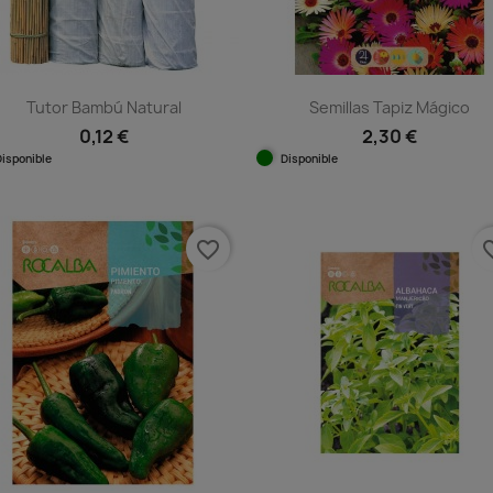
Tutor Bambú Natural
Semillas Tapiz Mágico
0,12 €
2,30 €
Disponible
Disponible
Vista rápida
Vista rápida


favorite_border
favorit