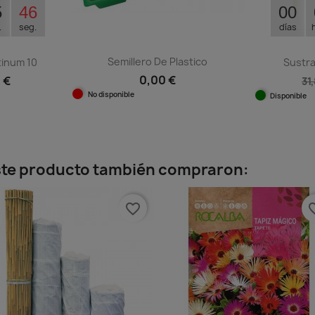
5
45
00
.
seg.
días
Semillero De Plastico
tinum 10
Sustra
0,00 €
 €
31
No disponible
Disponible
Vista rápida

ida
este producto también compraron:
favorite_border
favorit