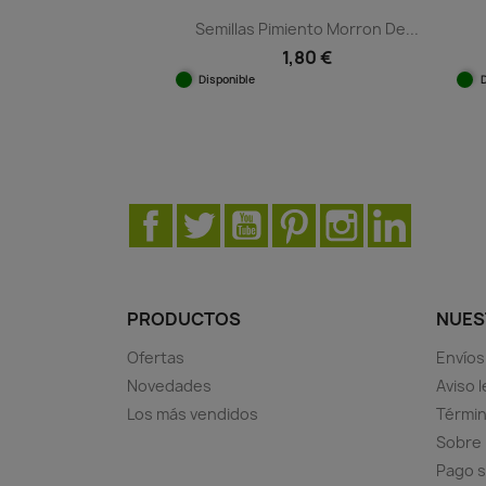
Semillas Pimiento Morron De...
1,80 €
Disponible
Vista rápida

Facebook
Twitter
YouTube
Pinterest
Instagram
LinkedIn
PRODUCTOS
NUES
Ofertas
Envíos
Novedades
Aviso l
Los más vendidos
Términ
Sobre
Pago 