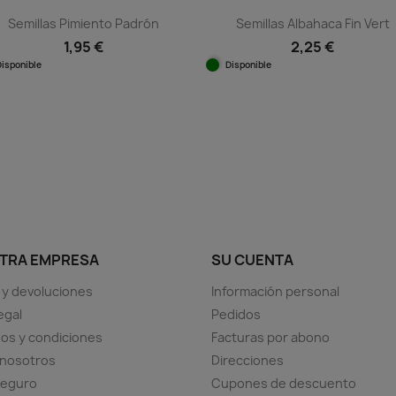
Semillas Pimiento Padrón
Semillas Albahaca Fin Vert
1,95 €
2,25 €
Disponible
Disponible
Vista rápida
Vista rápida


TRA EMPRESA
SU CUENTA
 y devoluciones
Información personal
egal
Pedidos
os y condiciones
Facturas por abono
 nosotros
Direcciones
seguro
Cupones de descuento