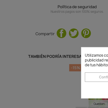
Política de seguridad
Nuestros pagos son 100% seguros.
Compartir
Utilizamos co
TAMBIÉN PODRÍA INTERESARLE
publicidad re
de tus hábito
-15%
Conf
Quedan: