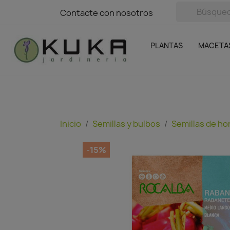
avigation
Contacte con nosotros
Contacte con nosotros
Plantas
Naranjas Kuka
Casa y Jardín
Semillas y bul
Ofertas
SIN GASTOS DE ENVÍO
PLANTAS
MACETA
Inicio
Semillas y bulbos
Semillas de ho
-15%